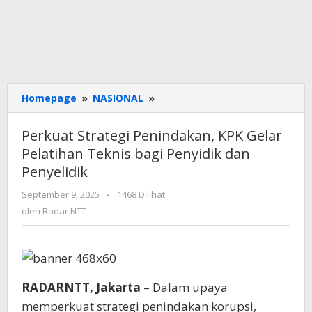
Perkuat
Homepage
»
NASIONAL
»
Strategi
Penindakan,
Perkuat Strategi Penindakan, KPK Gelar
KPK
Pelatihan Teknis bagi Penyidik dan
Gelar
Penyelidik
Pelatihan
Teknis
oleh
September 9, 2025
-
1468 Dilihat
bagi
Radar
oleh
Radar NTT
Penyidik
NTT
dan
Penyelidik
RADARNTT, Jakarta
– Dalam upaya
memperkuat strategi penindakan korupsi,