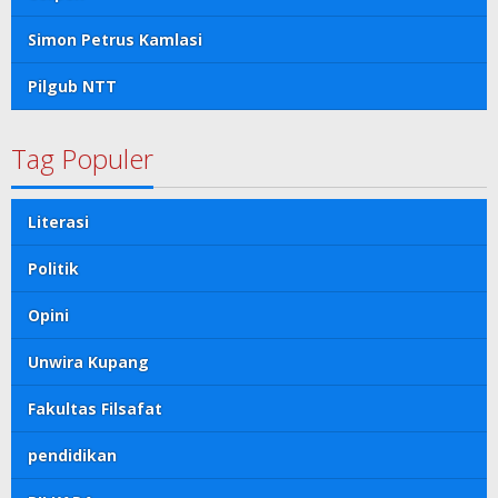
Simon Petrus Kamlasi
Pilgub NTT
Tag Populer
Literasi
Politik
Opini
Unwira Kupang
Fakultas Filsafat
pendidikan