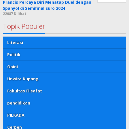
Prancis Percaya Diri Menatap Duel dengan
Spanyol di Semifinal Euro 2024
22087 Dilihat
Topik Populer
Literasi
Politik
Opini
Unwira Kupang
Fakultas Filsafat
pendidikan
PILKADA
Cerpen