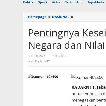
Politik
Sport
Artis
Badminton
Sepakbola
Pentingnya
Homepage
»
NASIONAL
»
Keseimbangan
Pasar,
Pentingnya Kese
Negara
dan
Negara dan Nilai
Nilai
Pancasila
oleh
Mei 13, 2026
-
1485 Dilihat
Radar
oleh
Radar NTT
NTT
RADARNTT, Jaka
untuk Indonesia d
menegaskan penti