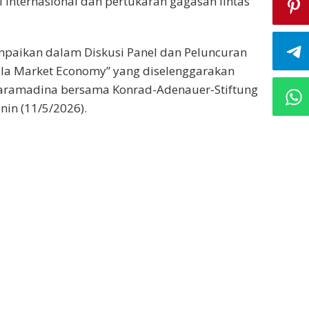
i internasional dan pertukaran gagasan lintas
mpaikan dalam Diskusi Panel dan Peluncuran
ila Market Economy” yang diselenggarakan
 Paramadina bersama Konrad-Adenauer-Stiftung
enin (11/5/2026).