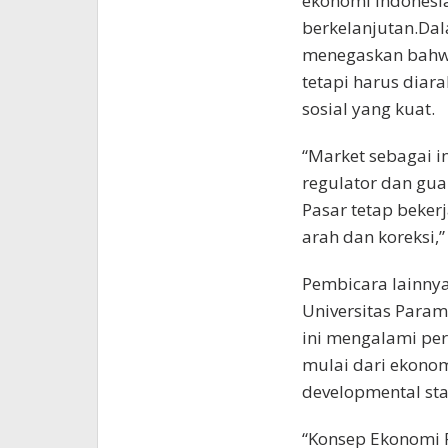
ekonomi Indonesia
berkelanjutan.Dal
menegaskan bahwa
tetapi harus diar
sosial yang kuat.
“Market sebagai i
regulator dan guar
Pasar tetap beker
arah dan koreksi,”
Pembicara lainny
Universitas Para
ini mengalami per
mulai dari ekonom
developmental stat
“Konsep Ekonomi P