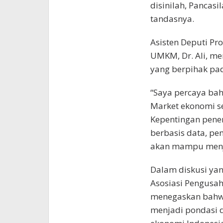
disinilah, Pancas
tandasnya.
Asisten Deputi Pr
UMKM, Dr. Ali, me
yang berpihak pad
“Saya percaya bah
Market ekonomi s
Kepentingan penera
berbasis data, p
akan mampu menja
Dalam diskusi yan
Asosiasi Pengusah
menegaskan bahwa
menjadi pondasi 