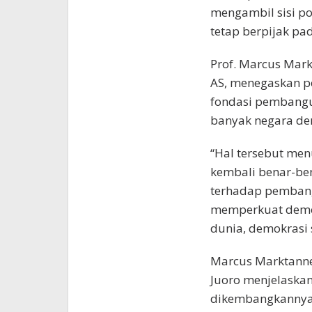
mengambil sisi pos
tetap berpijak pada
Prof. Marcus Mark
AS, menegaskan p
fondasi pembang
banyak negara dem
“Hal tersebut men
kembali benar-be
terhadap pembang
memperkuat demok
dunia, demokrasi 
Marcus Marktanner
Juoro menjelaska
dikembangkannya,