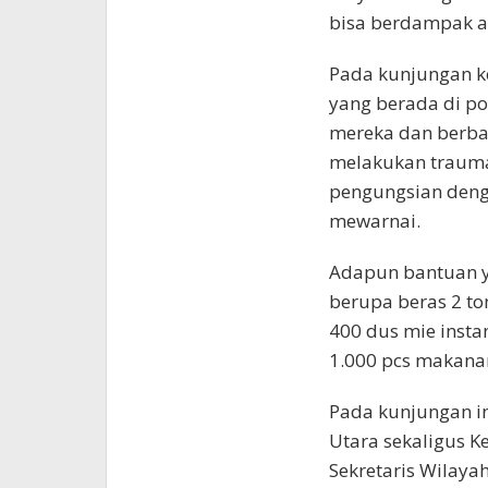
bisa berdampak ag
Pada kunjungan k
yang berada di p
mereka dan berbag
melakukan trauma
pengungsian den
mewarnai.
Adapun bantuan ya
berupa beras 2 to
400 dus mie insta
1.000 pcs makanan
Pada kunjungan in
Utara sekaligus K
Sekretaris Wilaya