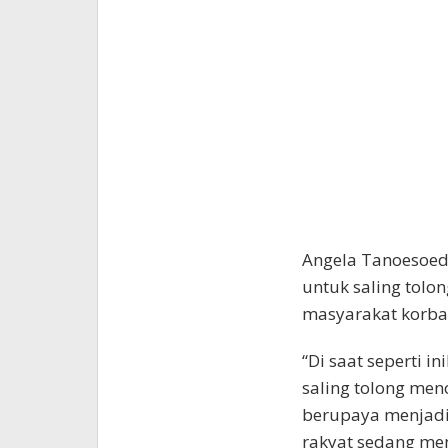
Angela Tanoesoed
untuk saling tolo
masyarakat korba
“Di saat seperti i
saling tolong men
berupaya menjadi 
rakyat sedang me