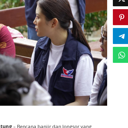
tung
– Bencana banjir dan longsor yang