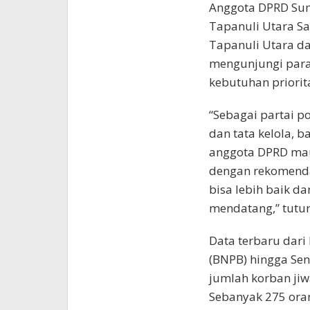
Anggota DPRD Su
Tapanuli Utara S
Tapanuli Utara da
mengunjungi para
kebutuhan priorit
“Sebagai partai p
dan tata kelola, 
anggota DPRD mau
dengan rekomenda
bisa lebih baik d
mendatang,” tutur
Data terbaru dar
(BNPB) hingga Sen
jumlah korban ji
Sebanyak 275 oran