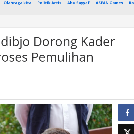
Olahraga kita
Politik Artis
Abu Sayyaf
ASEAN Games
Ro
dibjo Dorong Kader
roses Pemulihan