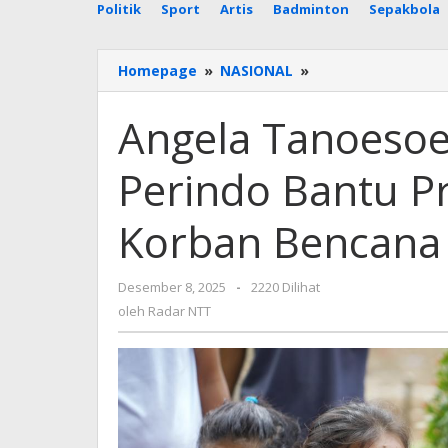
Politik
Sport
Artis
Badminton
Sepakbola
Angela
Homepage
»
NASIONAL
»
Tanoesoedibjo
Dorong
Angela Tanoesoe
Kader
Perindo
Perindo Bantu P
Bantu
Proses
Pemulihan
Korban Bencana
Korban
Bencana
oleh
Desember 8, 2025
-
2220 Dilihat
Radar
oleh
Radar NTT
NTT