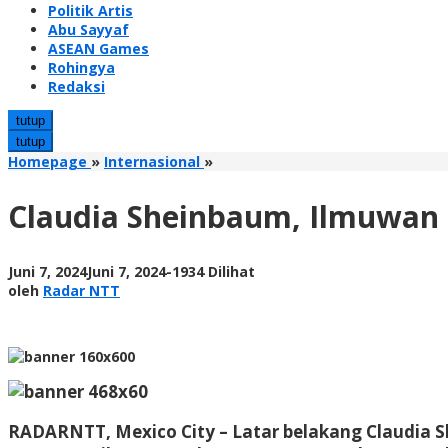
Politik Artis
Abu Sayyaf
ASEAN Games
Rohingya
Redaksi
tutup
tutup
Claudia
Homepage
»
Internasional
»
Sheinbaum,
Ilmuwan
Claudia Sheinbaum, Ilmuwan B
Berdarah
Yahudi
jadi
oleh
Juni 7, 2024
Juni 7, 2024
-
1934 Dilihat
Presiden
Radar
oleh
Radar NTT
Terpilih
NTT
Meksiko
RADARNTT, Mexico City
– Latar belakang Claudia S