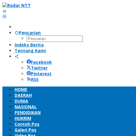
Lewati
ke
konten
Pencarian
Indeks Berita
Tentang Kami
Facebook
Twitter
Pinterest
RSS
HOME
DAERAH
DUNIA
NASIONAL
PENDIDIKAN
HUKRIM
Contoh Pos
Galeri Pos
Video Pos