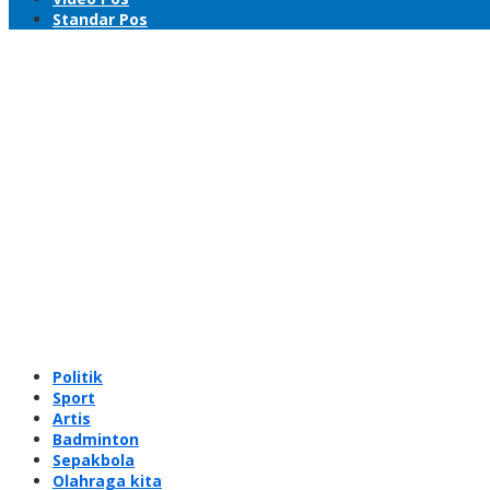
Standar Pos
Politik
Sport
Artis
Badminton
Sepakbola
Olahraga kita