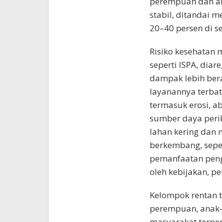
perempuan dan an
stabil, ditandai 
20–40 persen di s
Risiko kesehatan 
seperti ISPA, dia
dampak lebih bera
layanannya terbat
termasuk erosi, a
sumber daya peri
lahan kering dan n
berkembang, sepert
pemanfaatan peng
oleh kebijakan, p
Kelompok rentan 
perempuan, anak-a
masyarakat terpen