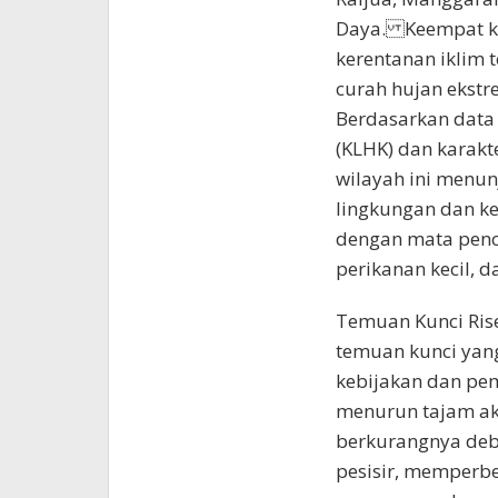
Daya. Keempat kab
kerentanan iklim t
curah hujan ekstre
Berdasarkan data
(KLHK) dan karakte
wilayah ini menun
lingkungan dan ke
dengan mata penca
perikanan kecil, d
Temuan Kunci Ris
temuan kunci yan
kebijakan dan pem
menurun tajam aki
berkurangnya debit
pesisir, memperb