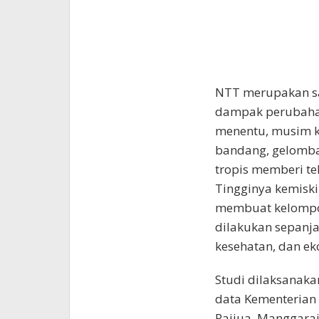
NTT merupakan sal
dampak perubahan 
menentu, musim ke
bandang, gelomban
tropis memberi te
Tingginya kemiski
membuat kelompok
dilakukan sepanja
kesehatan, dan ek
Studi dilaksanaka
data Kementerian
Raijua, Manggarai