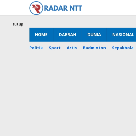
Lewati
ke
konten
tutup
HOME
DAERAH
DUNIA
NASIONAL
Politik
Sport
Artis
Badminton
Sepakbola