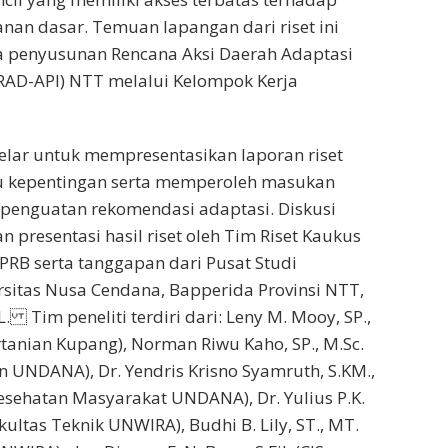
anan dasar. Temuan lapangan dari riset ini
 penyusunan Rencana Aksi Daerah Adaptasi
RAD-API) NTT melalui Kelompok Kerja
gelar untuk mempresentasikan laporan riset
 kepentingan serta memperoleh masukan
i penguatan rekomendasi adaptasi. Diskusi
 presentasi hasil riset oleh Tim Riset Kaukus
RB serta tanggapan dari Pusat Studi
sitas Nusa Cendana, Bapperida Provinsi NTT,
 Tim peneliti terdiri dari: Leny M. Mooy, SP.,
rtanian Kupang), Norman Riwu Kaho, SP., M.Sc.
an UNDANA), Dr. Yendris Krisno Syamruth, S.KM.,
Kesehatan Masyarakat UNDANA), Dr. Yulius P.K.
akultas Teknik UNWIRA), Budhi B. Lily, ST., MT.