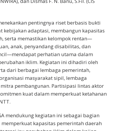
NWIRA), dan Dismas F. N. Banu, S.Fil. (CIS
nekankan pentingnya riset berbasis bukti
 kebijakan adaptasi, membangun kapasitas
h, serta memastikan kelompok rentan—
n, anak, penyandang disabilitas, dan
ncil—mendapat perhatian utama dalam
perubahan iklim. Kegiatan ini dihadiri oleh
erta dari berbagai lembaga pemerintah,
 organisasi masyarakat sipil, lembaga
 mitra pembangunan. Partisipasi lintas aktor
komitmen kuat dalam memperkuat ketahanan
 NTT.
GA mendukung kegiatan ini sebagai bagian
 memperkuat kapasitas pemerintah daerah