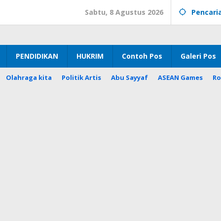
Sabtu, 8 Agustus 2026
Pencari
PENDIDIKAN
HUKRIM
Contoh Pos
Galeri Pos
Olahraga kita
Politik Artis
Abu Sayyaf
ASEAN Games
Ro