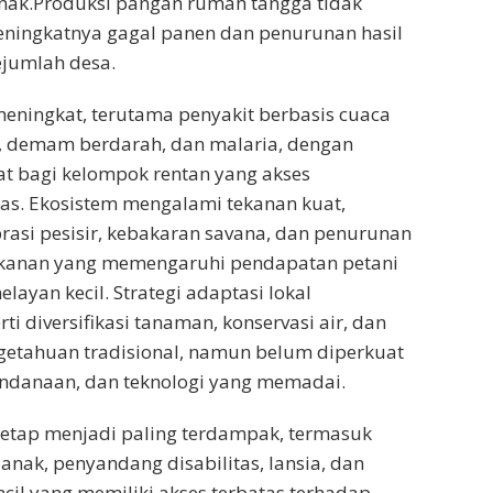
ak.Produksi pangan rumah tangga tidak
meningkatnya gagal panen dan penurunan hasil
ejumlah desa.
meningkat, terutama penyakit berbasis cuaca
re, demam berdarah, dan malaria, dengan
t bagi kelompok rentan yang akses
as. Ekosistem mengalami tekanan kuat,
brasi pesisir, kebakaran savana, dan penurunan
kanan yang memengaruhi pendapatan petani
elayan kecil. Strategi adaptasi lokal
i diversifikasi tanaman, konservasi air, dan
etahuan tradisional, namun belum diperkuat
endanaan, dan teknologi yang memadai.
tetap menjadi paling terdampak, termasuk
nak, penyandang disabilitas, lansia, dan
cil yang memiliki akses terbatas terhadap