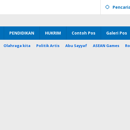
Pencari
PENDIDIKAN
HUKRIM
Contoh Pos
Galeri Pos
Olahraga kita
Politik Artis
Abu Sayyaf
ASEAN Games
Ro