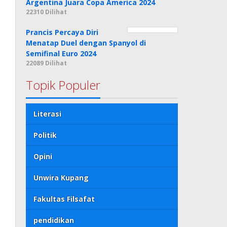
Argentina Juara Copa America 2024
22310 Dilihat
Prancis Percaya Diri
Menatap Duel dengan Spanyol di
Semifinal Euro 2024
22089 Dilihat
Topik Populer
Literasi
Politik
Opini
Unwira Kupang
Fakultas Filsafat
pendidikan