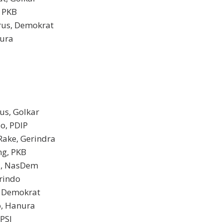
 PKB
arus, Demokrat
nura
us, Golkar
lo, PDIP
ake, Gerindra
ng, PKB
i, NasDem
rindo
, Demokrat
o, Hanura
PSI