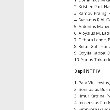
2. Kristien Pati, 
3. Rambu Praing,
4. Stevanus Rihi, 
5. Antonius Mahe
6. Aloysius M. Lad
7. Debora Lende, P
8. Refafi Gah, Han
9. Odylia Kabba, 
10. Yunus Takand
Dapil NTT IV
1. Pata Vinsensius
2. Bonifasius Bur
3. Jimur Katrina, 
4. Inosensius Fre
5. Simprosa Gandu