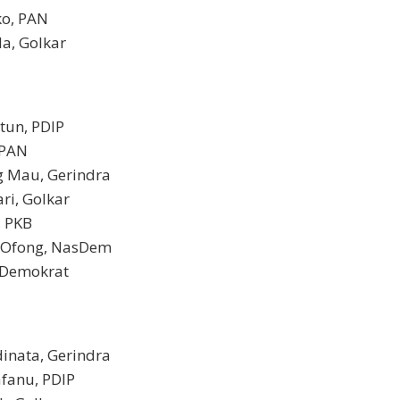
ko, PAN
a, Golkar
tun, PDIP
 PAN
g Mau, Gerindra
ri, Golkar
, PKB
e Ofong, NasDem
, Demokrat
inata, Gerindra
fanu, PDIP