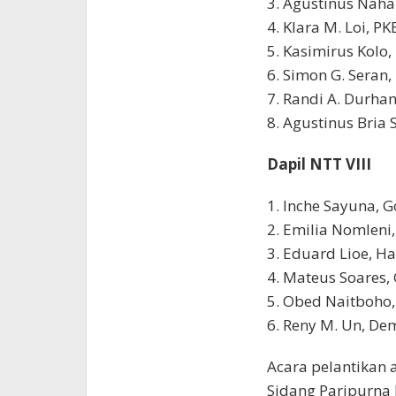
3. Agustinus Naha
4. Klara M. Loi, PK
5. Kasimirus Kolo
6. Simon G. Seran
7. Randi A. Durha
8. Agustinus Bria 
Dapil NTT VIII
1. Inche Sayuna, G
2. Emilia Nomleni,
3. Eduard Lioe, H
4. Mateus Soares,
5. Obed Naitboho
6. Reny M. Un, De
Acara pelantikan 
Sidang Paripurna