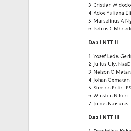
3. Cristian Widodo
4. Adoe Yuliana El
5. Marselinus A N
6. Petrus C Mboei
Dapil NTT II
1. Yosef Lede, Ger
2. Julius Uly, Nas
3. Nelson O Matar
4. Johan Oematan,
5. Simson Polin, PS
6. Winston N Ron
7. Junus Naisunis,
Dapil NTT III
1. Dominikus Kaka