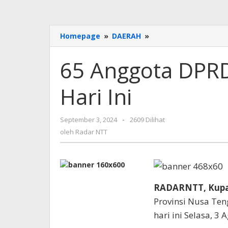
65
Homepage
»
DAERAH
»
Anggota
DPRD
65 Anggota DPRD 
Provinsi
NTT
Hari Ini
Dilantik
Hari
Ini
oleh
September 3, 2024
-
2609 Dilihat
Radar
oleh
Radar NTT
NTT
RADARNTT, Kup
Provinsi Nusa Ten
hari ini Selasa, 3 