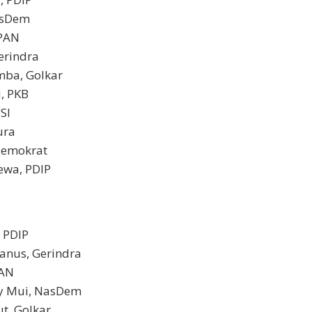
NasDem
 PAN
Gerindra
mba, Golkar
i, PKB
SI
ura
Demokrat
ewa, PDIP
, PDIP
hanus, Gerindra
PAN
dy Mui, NasDem
t, Golkar