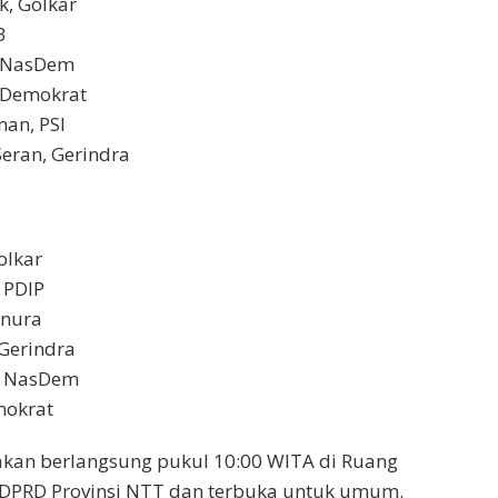
k, Golkar
B
, NasDem
, Demokrat
man, PSI
Seran, Gerindra
olkar
 PDIP
anura
 Gerindra
, NasDem
mokrat
akan berlangsung pukul 10:00 WITA di Ruang
 DPRD Provinsi NTT dan terbuka untuk umum.