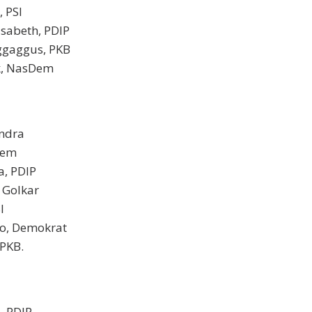
, PSI
isabeth, PDIP
ggaggus, PKB
k, NasDem
indra
Dem
a, PDIP
 Golkar
I
do, Demokrat
 PKB.
, PDIP