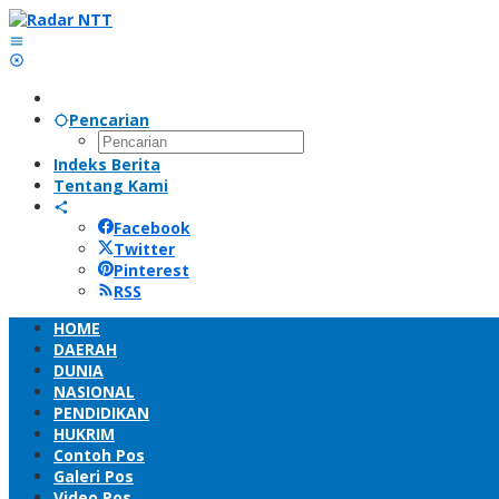
Lewati
ke
konten
Pencarian
Indeks Berita
Tentang Kami
Facebook
Twitter
Pinterest
RSS
HOME
DAERAH
DUNIA
NASIONAL
PENDIDIKAN
HUKRIM
Contoh Pos
Galeri Pos
Video Pos