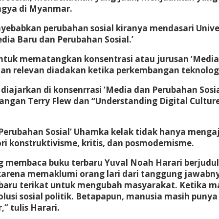
ngya di Myanmar.
ebabkan perubahan sosial kiranya mendasari Univ
ia Baru dan Perubahan Sosial.’
k mematangkan konsentrasi atau jurusan ‘Media Ba
dan relevan diadakan ketika perkembangan teknologi
iajarkan di konsenrrasi ‘Media dan Perubahan Sosia
ngan Terry Flew dan “Understanding Digital Culture
Perubahan Sosial’ Uhamka kelak tidak hanya mengaj
ori konstruktivisme, kritis, dan posmodernisme.
g membaca buku terbaru Yuval Noah Harari berjudul
karena memaklumi orang lari dari tanggung jawabny
i baru terikat untuk mengubah masyarakat. Ketika 
usi sosial politik. Betapapun, manusia masih punya k
” tulis Harari.