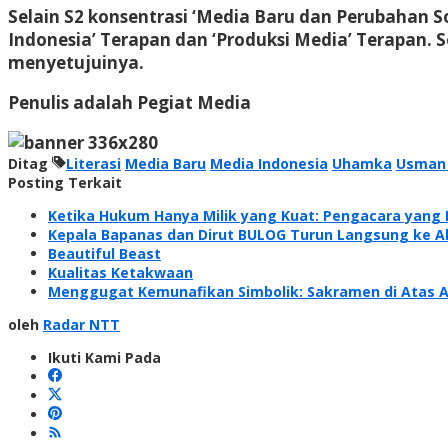
Selain S2 konsentrasi ‘Media Baru dan Perubahan S
Indonesia’ Terapan dan ‘Produksi Media’ Terapan. 
menyetujuinya.
Penulis adalah
Pegiat Media
Ditag
Literasi
Media Baru
Media Indonesia
Uhamka
Usman
Posting Terkait
Ketika Hukum Hanya Milik yang Kuat: Pengacara yang 
Kepala Bapanas dan Dirut BULOG Turun Langsung ke A
Beautiful Beast
Kualitas Ketakwaan
Menggugat Kemunafikan Simbolik: Sakramen di Atas A
oleh
Radar NTT
Ikuti Kami Pada