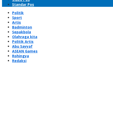
Standar Pos
Politik
Sport
Artis
Badminton
Sepakbola
Olahraga kita
Politik Artis
Abu Sayyaf
ASEAN Games
Rohingya
Redaksi