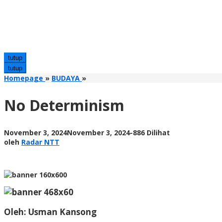
tutup
tutup
No
Homepage
»
BUDAYA
»
Determinism
No Determinism
oleh
November 3, 2024
November 3, 2024
-
886 Dilihat
Radar
oleh
Radar NTT
NTT
Oleh:
Usman Kansong