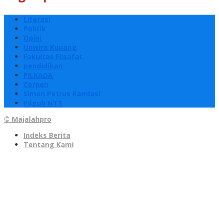
Literasi
Politik
Opini
Unwira Kupang
Fakultas Filsafat
pendidikan
PILKADA
Cerpen
Simon Petrus Kamlasi
Pilgub NTT
© Majalahpro
Indeks Berita
Tentang Kami