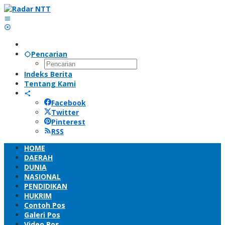
Lewati
ke
konten
Pencarian
Indeks Berita
Tentang Kami
Facebook
Twitter
Pinterest
RSS
HOME
DAERAH
DUNIA
NASIONAL
PENDIDIKAN
HUKRIM
Contoh Pos
Galeri Pos
Video Pos