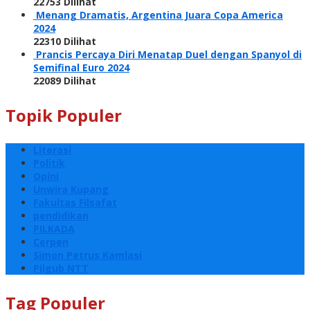
22753 Dilihat
Menang Dramatis, Argentina Juara Copa America
2024
22310 Dilihat
Prancis Percaya Diri Menatap Duel dengan Spanyol di
Semifinal Euro 2024
22089 Dilihat
Topik Populer
Literasi
Politik
Opini
Unwira Kupang
Fakultas Filsafat
pendidikan
PILKADA
Cerpen
Simon Petrus Kamlasi
Pilgub NTT
Tag Populer