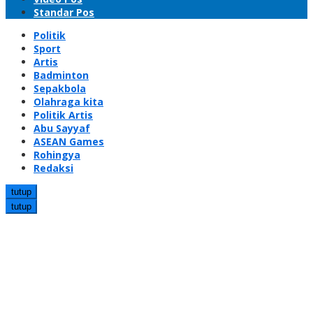
Standar Pos
Politik
Sport
Artis
Badminton
Sepakbola
Olahraga kita
Politik Artis
Abu Sayyaf
ASEAN Games
Rohingya
Redaksi
tutup
tutup