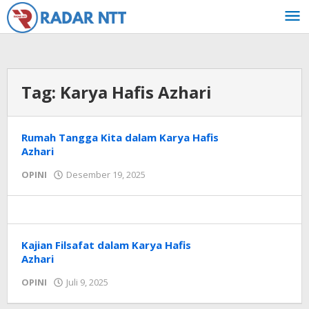
Lewati
ke
konten
Tag:
Karya Hafis Azhari
Rumah Tangga Kita dalam Karya Hafis
Azhari
oleh
OPINI
Desember 19, 2025
Radar
NTT
Kajian Filsafat dalam Karya Hafis
Azhari
oleh
OPINI
Juli 9, 2025
Radar
NTT