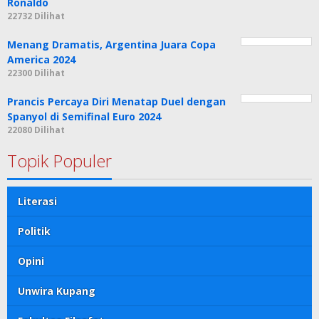
Ronaldo
22732 Dilihat
Menang Dramatis, Argentina Juara Copa
America 2024
22300 Dilihat
Prancis Percaya Diri Menatap Duel dengan
Spanyol di Semifinal Euro 2024
22080 Dilihat
Topik Populer
Literasi
Politik
Opini
Unwira Kupang