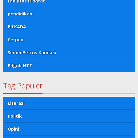
Fakultas Filsafat
pendidikan
PILKADA
Cerpen
Simon Petrus Kamlasi
Pilgub NTT
Tag Populer
Literasi
Politik
Opini