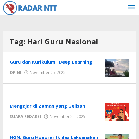
Lewati
ke
konten
Tag:
Hari Guru Nasional
Guru dan Kurikulum “Deep Learning”
oleh
OPINI
November 25, 2025
Radar
NTT
Mengajar di Zaman yang Gelisah
oleh
SUARA REDAKSI
November 25, 2025
Radar
NTT
HGN, Guru Honorer Ikhlas Laksanakan