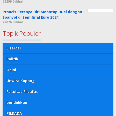
22299 Dilihat
Prancis Percaya Diri Menatap Duel dengan
Spanyol di Semifinal Euro 2024
22076 Dilihat
Topik Populer
Literasi
Politik
Opini
Unwira Kupang
Fakultas Filsafat
pendidikan
PILKADA