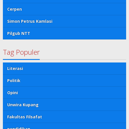
Cerpen
Simon Petrus Kamlasi
Pilgub NTT
Tag Populer
Literasi
Politik
Opini
Unwira Kupang
Fakultas Filsafat
pendidikan