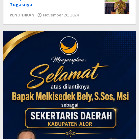
Tugasnya
oleh
PENDIDIKAN
November 26, 2024
Radar
NTT