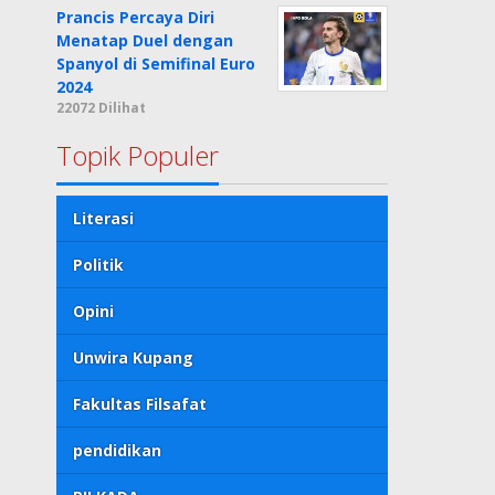
Prancis Percaya Diri
Menatap Duel dengan
Spanyol di Semifinal Euro
2024
22072 Dilihat
Topik Populer
Literasi
Politik
Opini
Unwira Kupang
Fakultas Filsafat
pendidikan