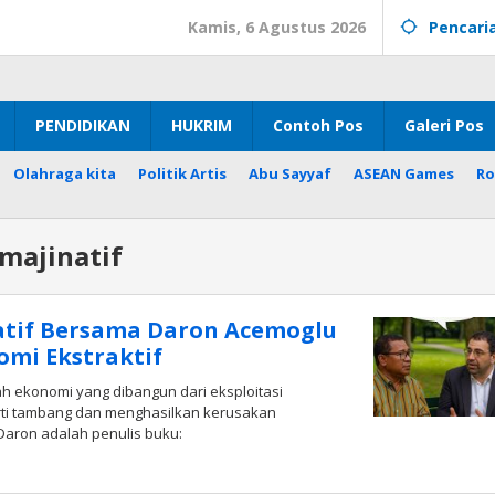
Kamis, 6 Agustus 2026
Pencari
PENDIDIKAN
HUKRIM
Contoh Pos
Galeri Pos
Olahraga kita
Politik Artis
Abu Sayyaf
ASEAN Games
Ro
Imajinatif
atif Bersama Daron Acemoglu
mi Ekstraktif
ah ekonomi yang dibangun dari eksploitasi
ti tambang dan menghasilkan kerusakan
Daron adalah penulis buku:
leh
adar