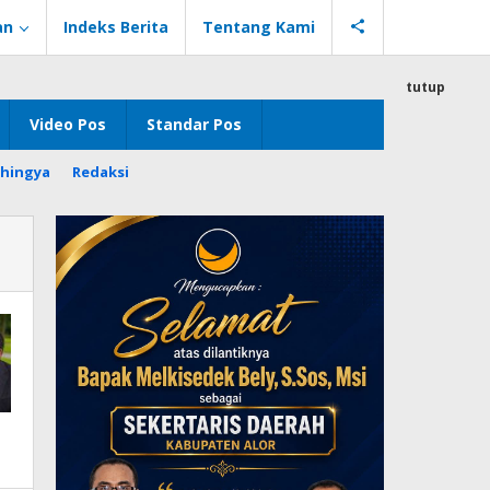
an
Indeks Berita
Tentang Kami
tutup
Video Pos
Standar Pos
hingya
Redaksi