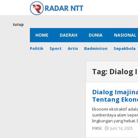
Lewati
ke
konten
tutup
HOME
DAERAH
DUNIA
NASIONAL
Politik
Sport
Artis
Badminton
Sepakbola
Tag:
Dialog 
Dialog Imajin
Tentang Ekono
Ekonomi ekstraktif adal
sumberdaya alam seper
lingkungan yang hebat. 
o
FIKSI
Juni 14, 2025
R