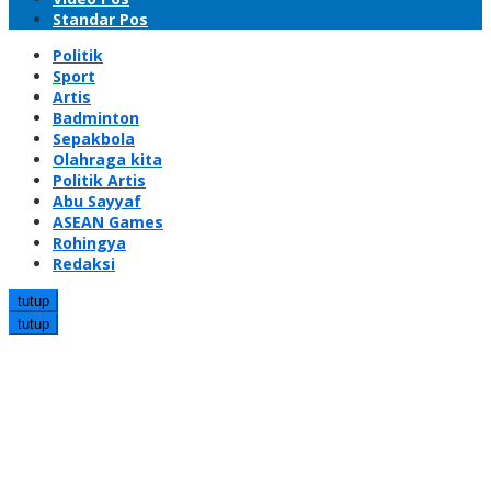
Standar Pos
Politik
Sport
Artis
Badminton
Sepakbola
Olahraga kita
Politik Artis
Abu Sayyaf
ASEAN Games
Rohingya
Redaksi
tutup
tutup