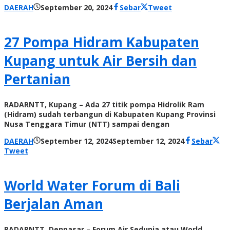
oleh
DAERAH
September 20, 2024
Sebar
Tweet
Radar
NTT
27 Pompa Hidram Kabupaten
Kupang untuk Air Bersih dan
Pertanian
RADARNTT, Kupang – Ada 27 titik pompa Hidrolik Ram
(Hidram) sudah terbangun di Kabupaten Kupang Provinsi
Nusa Tenggara Timur (NTT) sampai dengan
oleh
DAERAH
September 12, 2024
September 12, 2024
Sebar
Radar
Tweet
NTT
World Water Forum di Bali
Berjalan Aman
RADARNTT, Denpasar – Forum Air Sedunia atau World