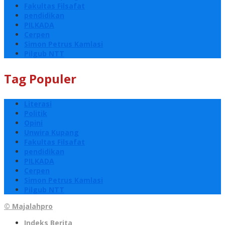
Fakultas Filsafat
pendidikan
PILKADA
Cerpen
Simon Petrus Kamlasi
Pilgub NTT
Tag Populer
Literasi
Politik
Opini
Unwira Kupang
Fakultas Filsafat
pendidikan
PILKADA
Cerpen
Simon Petrus Kamlasi
Pilgub NTT
© Majalahpro
Indeks Berita