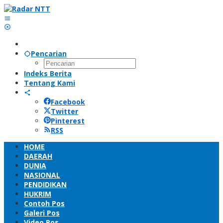
Lewati
ke
konten
Pencarian
Indeks Berita
Tentang Kami
Facebook
Twitter
Pinterest
RSS
HOME
DAERAH
DUNIA
NASIONAL
PENDIDIKAN
HUKRIM
Contoh Pos
Galeri Pos
Video Pos