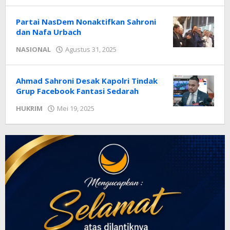
NTT
Partai NasDem Nonaktifkan Sahroni
dan Nafa Urbach
oleh
NASIONAL
Agustus 31, 2025
Radar
NTT
Ahmad Sahroni Desak Kapolri Tindak
Grup Facebook Fantasi Sedarah
oleh
HUKRIM
Mei 19, 2025
Radar
NTT