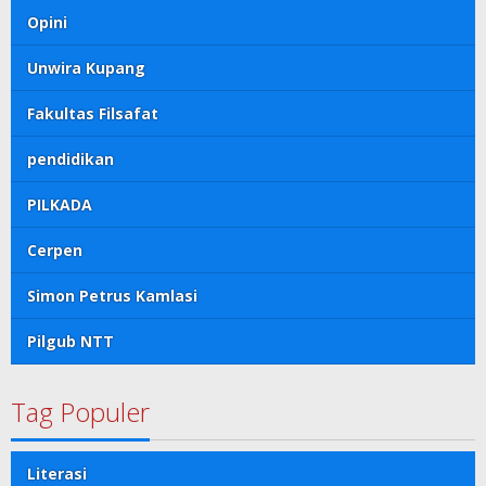
Opini
Unwira Kupang
Fakultas Filsafat
pendidikan
PILKADA
Cerpen
Simon Petrus Kamlasi
Pilgub NTT
Tag Populer
Literasi