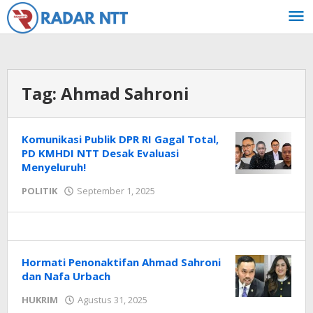
Lewati
ke
konten
Tag:
Ahmad Sahroni
Komunikasi Publik DPR RI Gagal Total,
PD KMHDI NTT Desak Evaluasi
Menyeluruh!
oleh
POLITIK
September 1, 2025
Radar
NTT
Hormati Penonaktifan Ahmad Sahroni
dan Nafa Urbach
oleh
HUKRIM
Agustus 31, 2025
Radar