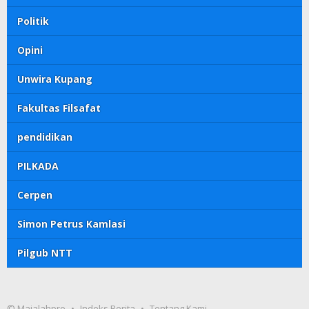
Politik
Opini
Unwira Kupang
Fakultas Filsafat
pendidikan
PILKADA
Cerpen
Simon Petrus Kamlasi
Pilgub NTT
© Majalahpro
Indeks Berita
Tentang Kami