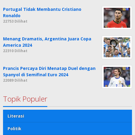
Portugal Tidak Membantu Cristiano
Ronaldo
22753 Dilihat
Menang Dramatis, Argentina Juara Copa
America 2024
22310 Dilihat
Prancis Percaya Diri Menatap Duel dengan
Spanyol di Semifinal Euro 2024
22089 Dilihat
Topik Populer
Literasi
Politik