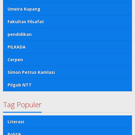
Unwira Kupang
Fakultas Filsafat
pendidikan
PILKADA
Cerpen
Simon Petrus Kamlasi
Pilgub NTT
Tag Populer
Literasi
Politik