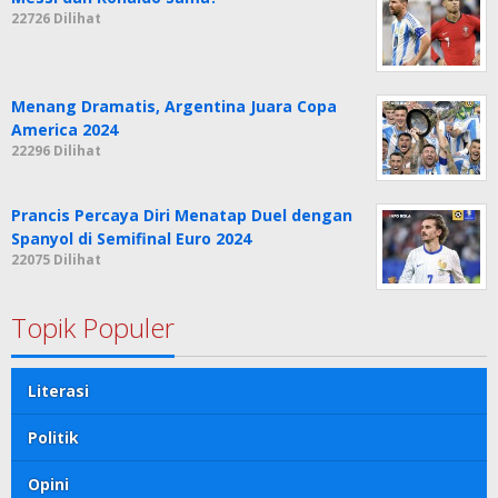
22726 Dilihat
Menang Dramatis, Argentina Juara Copa
America 2024
22296 Dilihat
Prancis Percaya Diri Menatap Duel dengan
Spanyol di Semifinal Euro 2024
22075 Dilihat
Topik Populer
Literasi
Politik
Opini