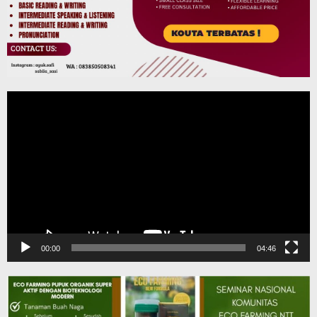
Pemutar
Video
00:00
04:46