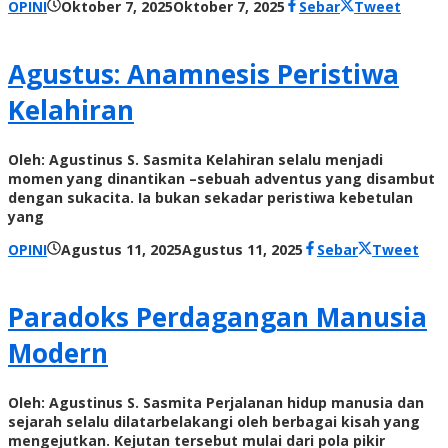
oleh
OPINI
Oktober 7, 2025
Oktober 7, 2025
Sebar
Tweet
Radar
NTT
Agustus: Anamnesis Peristiwa
Kelahiran
Oleh: Agustinus S. Sasmita Kelahiran selalu menjadi
momen yang dinantikan –sebuah adventus yang disambut
dengan sukacita. Ia bukan sekadar peristiwa kebetulan
yang
oleh
OPINI
Agustus 11, 2025
Agustus 11, 2025
Sebar
Tweet
Radar
NTT
Paradoks Perdagangan Manusia
Modern
Oleh: Agustinus S. Sasmita Perjalanan hidup manusia dan
sejarah selalu dilatarbelakangi oleh berbagai kisah yang
mengejutkan. Kejutan tersebut mulai dari pola pikir