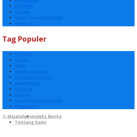
pendidikan
PILKADA
Cerpen
Simon Petrus Kamlasi
Pilgub NTT
Tag Populer
Literasi
Politik
Opini
Unwira Kupang
Fakultas Filsafat
pendidikan
PILKADA
Cerpen
Simon Petrus Kamlasi
Pilgub NTT
© Majalahpro
Indeks Berita
Tentang Kami