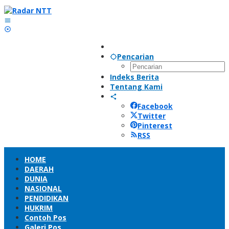
Lewati
ke
konten
Pencarian
Indeks Berita
Tentang Kami
Facebook
Twitter
Pinterest
RSS
HOME
DAERAH
DUNIA
NASIONAL
PENDIDIKAN
HUKRIM
Contoh Pos
Galeri Pos