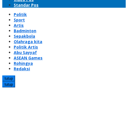
Standar Pos
Politik
Sport
Artis
Badminton
Sepakbola
Olahraga kita
Politik Artis
Abu Sayyaf
ASEAN Games
Rohingya
Redaksi
tutup
tutup