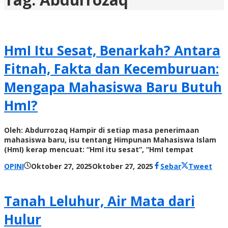
HmI Itu Sesat, Benarkah? Antara
Fitnah, Fakta dan Kecemburuan:
Mengapa Mahasiswa Baru Butuh
HmI?
Oleh: Abdurrozaq Hampir di setiap masa penerimaan
mahasiswa baru, isu tentang Himpunan Mahasiswa Islam
(HmI) kerap mencuat: “HmI itu sesat”, “HmI tempat
oleh
OPINI
Oktober 27, 2025
Oktober 27, 2025
Sebar
Tweet
Radar
NTT
Tanah Leluhur, Air Mata dari
Hulur