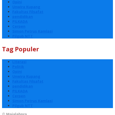
Opini
Unwira Kupang
Fakultas Filsafat
pendidikan
PILKADA
Cerpen
Simon Petrus Kamlasi
Pilgub NTT
Tag Populer
Literasi
Politik
Opini
Unwira Kupang
Fakultas Filsafat
pendidikan
PILKADA
Cerpen
Simon Petrus Kamlasi
Pilgub NTT
© Majalahpro