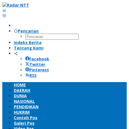
Lewati
ke
konten
Pencarian
Indeks Berita
Tentang Kami
Facebook
Twitter
Pinterest
RSS
HOME
DAERAH
DUNIA
NASIONAL
PENDIDIKAN
HUKRIM
Contoh Pos
Galeri Pos
Video Pos