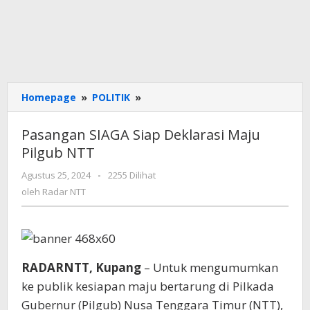
Pasangan
Homepage
»
POLITIK
»
SIAGA
Siap
Pasangan SIAGA Siap Deklarasi Maju
Deklarasi
Pilgub NTT
Maju
Pilgub
oleh
Agustus 25, 2024
-
2255 Dilihat
NTT
Radar
oleh
Radar NTT
NTT
RADARNTT, Kupang
– Untuk mengumumkan
ke publik kesiapan maju bertarung di Pilkada
Gubernur (Pilgub) Nusa Tenggara Timur (NTT),