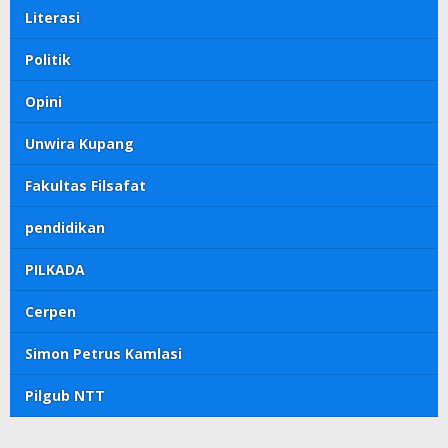
Literasi
Politik
Opini
Unwira Kupang
Fakultas Filsafat
pendidikan
PILKADA
Cerpen
Simon Petrus Kamlasi
Pilgub NTT