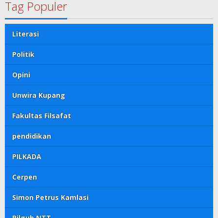
Tag Populer
Literasi
Politik
Opini
Unwira Kupang
Fakultas Filsafat
pendidikan
PILKADA
Cerpen
Simon Petrus Kamlasi
Pilgub NTT