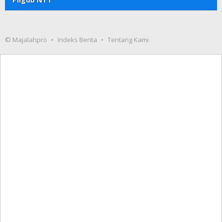
© Majalahpro
Indeks Berita
Tentang Kami