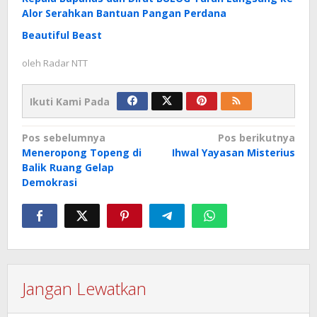
Alor Serahkan Bantuan Pangan Perdana
Beautiful Beast
oleh
Radar NTT
Ikuti Kami Pada
Navigasi
Pos sebelumnya
Pos berikutnya
Meneropong Topeng di
Ihwal Yayasan Misterius
pos
Balik Ruang Gelap
Demokrasi
Jangan Lewatkan