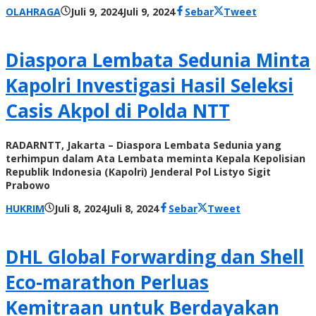
oleh
OLAHRAGA
Juli 9, 2024
Juli 9, 2024
Sebar
Tweet
Radar
NTT
Diaspora Lembata Sedunia Minta
Kapolri Investigasi Hasil Seleksi
Casis Akpol di Polda NTT
RADARNTT, Jakarta – Diaspora Lembata Sedunia yang
terhimpun dalam Ata Lembata meminta Kepala Kepolisian
Republik Indonesia (Kapolri) Jenderal Pol Listyo Sigit
Prabowo
oleh
HUKRIM
Juli 8, 2024
Juli 8, 2024
Sebar
Tweet
Radar
NTT
DHL Global Forwarding dan Shell
Eco-marathon Perluas
Kemitraan untuk Berdayakan