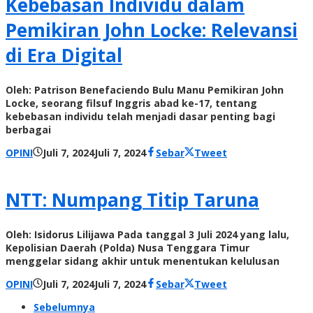
Kebebasan Individu dalam
Pemikiran John Locke: Relevansi
di Era Digital
Oleh: Patrison Benefaciendo Bulu Manu Pemikiran John
Locke, seorang filsuf Inggris abad ke-17, tentang
kebebasan individu telah menjadi dasar penting bagi
berbagai
oleh
OPINI
Juli 7, 2024
Juli 7, 2024
Sebar
Tweet
Radar
NTT
NTT: Numpang Titip Taruna
Oleh: Isidorus Lilijawa Pada tanggal 3 Juli 2024 yang lalu,
Kepolisian Daerah (Polda) Nusa Tenggara Timur
menggelar sidang akhir untuk menentukan kelulusan
oleh
OPINI
Juli 7, 2024
Juli 7, 2024
Sebar
Tweet
Radar
Sebelumnya
NTT