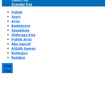
Standar Pos
Politik
Sport
Artis
Badminton
Sepakbola
Olahraga kita
Politik Artis
Abu Sayyaf
ASEAN Games
Rohingya
Redaksi
tutup
tutup