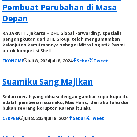
Pembuat Perubahan di Masa
Depan
RADARNTT, Jakarta – DHL Global Forwarding, spesialis
pengangkutan dari DHL Group, telah mengumumkan
kelanjutan kemitraannya sebagai Mitra Logistik Resmi
untuk kompetisi Shell
oleh
EKONOMI
Juli 8, 2024
Juli 8, 2024
Sebar
Tweet
Radar
NTT
Suamiku Sang Majikan
Sedan merah yang dihiasi dengan gambar kupu-kupu itu
adalah pemberian suamiku, Mas Haris, dan aku tahu dia
bukan seorang koruptor. Karena itu aku
oleh
CERPEN
Juli 8, 2024
Juli 8, 2024
Sebar
Tweet
Radar
NTT