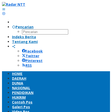
Lewati
ke
konten
Pencarian
Indeks Berita
Tentang Kami
Facebook
Twitter
Pinterest
RSS
HOME
DAERAH
DUNIA
NASIONAL
PENDIDIKAN
HUKRIM
Contoh Pos
Galeri Pos
Video Pos