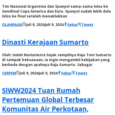
Tim Nasional Argentina dan Spanyol sama-sama lolos ke
Semifinal Copa America dan Euro. Spanyol sudah lebih dulu
lolos ke final setelah menaklukkan
oleh
OLAHRAGA
Juli 9, 2024
Juli 9, 2024
Sebar
Tweet
Radar
NTT
Dinasti Kerajaan Sumarto
Oleh: Indah Noviariesta Sejak tampilnya Raja Toni Sumarto
di tampuk kekuasaan, ia ingin mengambil kebijakan yang
berbeda dengan ayahnya Raja Sumarto. Sebagai
oleh
CERPEN
Juli 9, 2024
Juli 9, 2024
Sebar
Tweet
Radar
NTT
SIWW2024 Tuan Rumah
Pertemuan Global Terbesar
Komunitas Air Perkotaan,