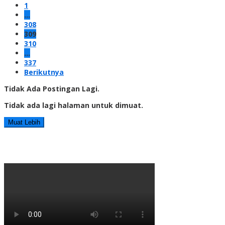
1
…
308
309
310
…
337
Berikutnya
Tidak Ada Postingan Lagi.
Tidak ada lagi halaman untuk dimuat.
Muat Lebih