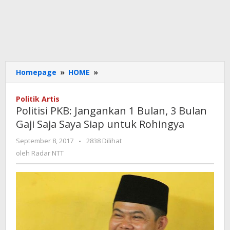
Politisi
Homepage
»
HOME
»
PKB:
Jangankan
Politik Artis
1
Politisi PKB: Jangankan 1 Bulan, 3 Bulan
Bulan,
Gaji Saja Saya Siap untuk Rohingya
3
Bulan
oleh
September 8, 2017
-
2838 Dilihat
Gaji
Radar
oleh
Radar NTT
Saja
NTT
Saya
Siap
untuk
Rohingya