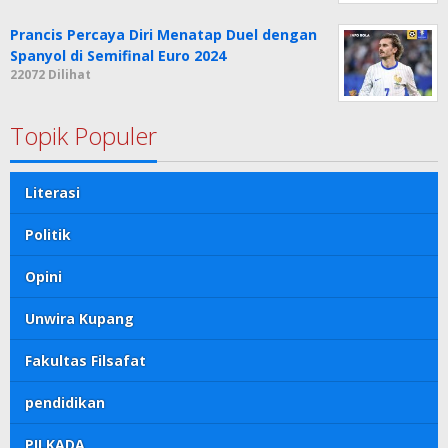
Prancis Percaya Diri Menatap Duel dengan
Spanyol di Semifinal Euro 2024
22072 Dilihat
Topik Populer
Literasi
Politik
Opini
Unwira Kupang
Fakultas Filsafat
pendidikan
PILKADA