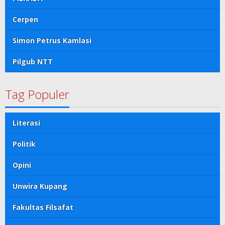
Cerpen
Simon Petrus Kamlasi
Pilgub NTT
Tag Populer
Literasi
Politik
Opini
Unwira Kupang
Fakultas Filsafat