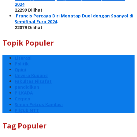
2024
22299 Dilihat
Prancis Percaya Diri Menatap Duel dengan Spanyol di
Semifinal Euro 2024
22079 Dilihat
Topik Populer
Literasi
Politik
Opini
Unwira Kupang
Fakultas Filsafat
pendidikan
PILKADA
Cerpen
Simon Petrus Kamlasi
Pilgub NTT
Tag Populer