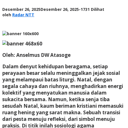
oleh
Desember 26, 2025
Desember 26, 2025
-
1731 Dilihat
Radar
oleh
Radar NTT
NTT
Oleh:
Anselmus DW Atasoge
Dalam denyut kehidupan beragama, setiap
perayaan besar selalu meninggalkan jejak sosial
yang melampaui batas liturgi. Natal, dengan
segala cahaya dan riuhnya, menghadirkan energi
kolektif yang menyatukan manusia dalam
sukacita bersama. Namun, ketika senja tiba
sesudah Natal, kaum beriman kristiani memasuki
ruang hening yang sarat makna. Sebuah transisi
dari pesta menuju refleksi, dari simbol menuju
praksis. Di titik inilah sosiologi agama