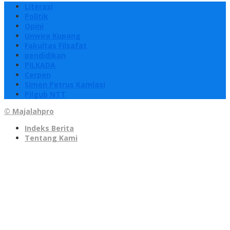
Literasi
Politik
Opini
Unwira Kupang
Fakultas Filsafat
pendidikan
PILKADA
Cerpen
Simon Petrus Kamlasi
Pilgub NTT
© Majalahpro
Indeks Berita
Tentang Kami