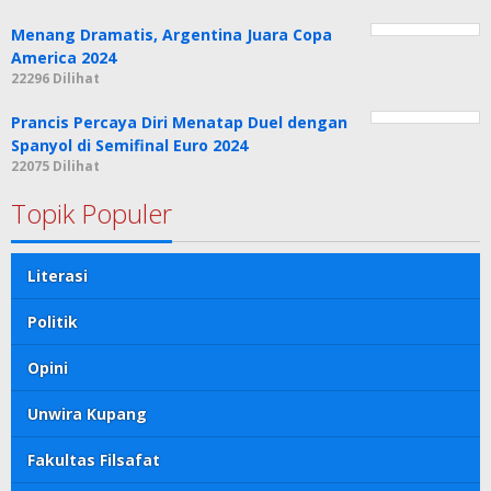
Menang Dramatis, Argentina Juara Copa
America 2024
22296 Dilihat
Prancis Percaya Diri Menatap Duel dengan
Spanyol di Semifinal Euro 2024
22075 Dilihat
Topik Populer
Literasi
Politik
Opini
Unwira Kupang
Fakultas Filsafat