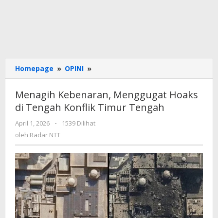
Menagih
Homepage
»
OPINI
»
Kebenaran,
Menggugat
Menagih Kebenaran, Menggugat Hoaks
Hoaks
di Tengah Konflik Timur Tengah
di
Tengah
oleh
April 1, 2026
-
1539 Dilihat
Konflik
Radar
oleh
Radar NTT
Timur
NTT
Tengah