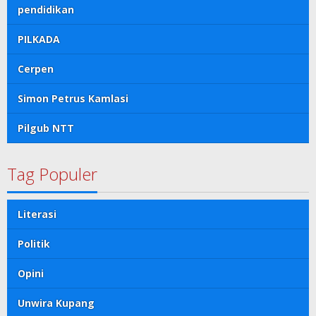
pendidikan
PILKADA
Cerpen
Simon Petrus Kamlasi
Pilgub NTT
Tag Populer
Literasi
Politik
Opini
Unwira Kupang