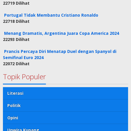
22719 Dilihat
Portugal Tidak Membantu Cristiano Ronaldo
22718 Dilihat
Menang Dramatis, Argentina Juara Copa America 2024
22293 Dilihat
Prancis Percaya Diri Menatap Duel dengan Spanyol di
Semifinal Euro 2024
22072 Dilihat
Topik Populer
Literasi
Politik
Opini
Unwira Kupang