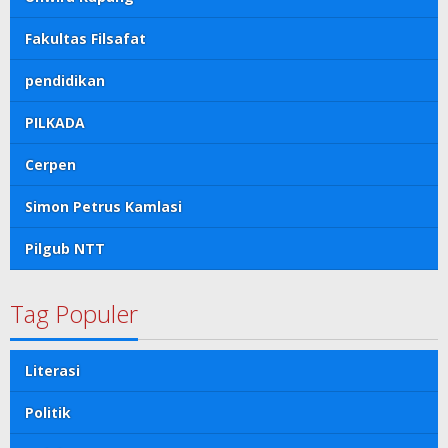
Fakultas Filsafat
pendidikan
PILKADA
Cerpen
Simon Petrus Kamlasi
Pilgub NTT
Tag Populer
Literasi
Politik