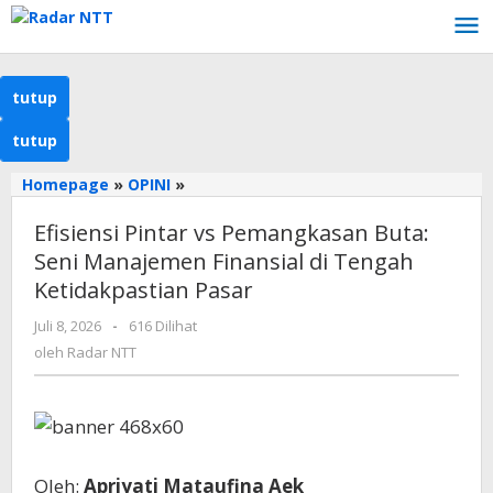
Lewati
ke
konten
tutup
tutup
Efisiensi
Homepage
»
OPINI
»
Pintar
Efisiensi Pintar vs Pemangkasan Buta:
vs
Pemangkasan
Seni Manajemen Finansial di Tengah
Buta:
Ketidakpastian Pasar
Seni
Manajemen
oleh
Juli 8, 2026
-
616 Dilihat
Radar
Finansial
oleh
Radar NTT
NTT
di
Tengah
Ketidakpastian
Pasar
Oleh:
Apriyati Mataufina Aek