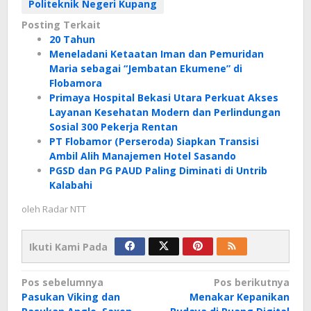
Politeknik Negeri Kupang
Posting Terkait
20 Tahun
Meneladani Ketaatan Iman dan Pemuridan
Maria sebagai “Jembatan Ekumene” di
Flobamora
Primaya Hospital Bekasi Utara Perkuat Akses
Layanan Kesehatan Modern dan Perlindungan
Sosial 300 Pekerja Rentan
PT Flobamor (Perseroda) Siapkan Transisi
Ambil Alih Manajemen Hotel Sasando
PGSD dan PG PAUD Paling Diminati di Untrib
Kalabahi
oleh
Radar NTT
Ikuti Kami Pada
Navigasi
Pos sebelumnya
Pos berikutnya
Pasukan Viking dan
Menakar Kepanikan
pos