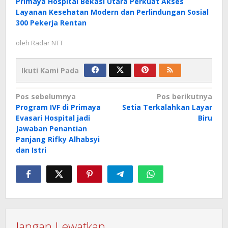
Primaya Hospital Bekasi Utara Perkuat Akses
Layanan Kesehatan Modern dan Perlindungan Sosial
300 Pekerja Rentan
oleh
Radar NTT
Ikuti Kami Pada
Navigasi
Pos sebelumnya
Pos berikutnya
Program IVF di Primaya
Setia Terkalahkan Layar
pos
Evasari Hospital jadi
Biru
Jawaban Penantian
Panjang Rifky Alhabsyi
dan Istri
Jangan Lewatkan