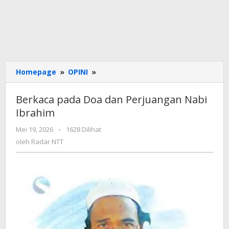
Berkaca
Homepage
»
OPINI
»
pada
Doa
Berkaca pada Doa dan Perjuangan Nabi
dan
Ibrahim
Perjuangan
Nabi
oleh
Mei 19, 2026
-
1628 Dilihat
Ibrahim
Radar
oleh
Radar NTT
NTT