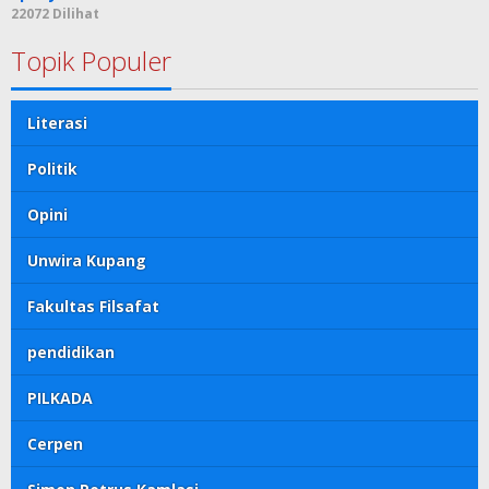
22072 Dilihat
Topik Populer
Literasi
Politik
Opini
Unwira Kupang
Fakultas Filsafat
pendidikan
PILKADA
Cerpen