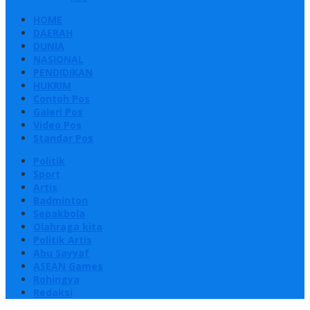
HOME
DAERAH
DUNIA
NASIONAL
PENDIDIKAN
HUKRIM
Contoh Pos
Galeri Pos
Video Pos
Standar Pos
Politik
Sport
Artis
Badminton
Sepakbola
Olahraga kita
Politik Artis
Abu Sayyaf
ASEAN Games
Rohingya
Redaksi