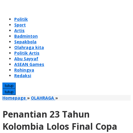
Politik
Sport
Artis
Badminton
Sepakbola
Olahraga kita
Politik Artis
Abu Sayyaf
ASEAN Games
Rohingya
Redaksi
tutup
tutup
Penantian
Homepage
»
OLAHRAGA
»
23
Tahun
Penantian 23 Tahun
Kolombia
Lolos
Kolombia Lolos Final Copa
Final
Copa