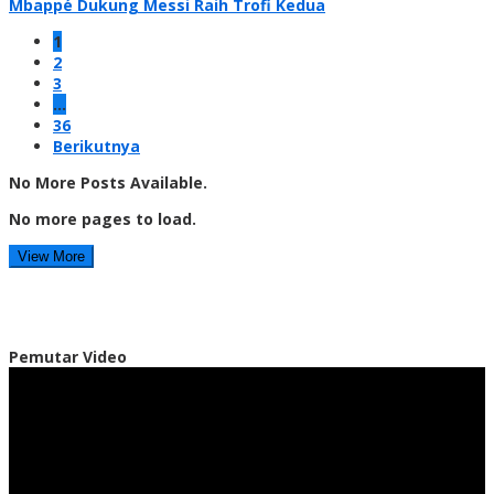
Mbappé Dukung Messi Raih Trofi Kedua
1
2
3
…
36
Berikutnya
No More Posts Available.
No more pages to load.
View More
Pemutar Video