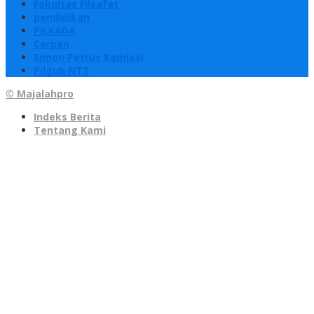
Fakultas Filsafat
pendidikan
PILKADA
Cerpen
Simon Petrus Kamlasi
Pilgub NTT
© Majalahpro
Indeks Berita
Tentang Kami