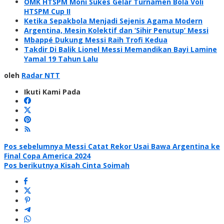
OMK HTSPM Moni Sukes Gelar Turnamen Bola Voli
HTSPM Cup II
Ketika Sepakbola Menjadi Sejenis Agama Modern
Argentina, Mesin Kolektif dan ‘Sihir Penutup’ Messi
Mbappé Dukung Messi Raih Trofi Kedua
Takdir Di Balik Lionel Messi Memandikan Bayi Lamine
Yamal 19 Tahun Lalu
oleh
Radar NTT
Ikuti Kami Pada
Navigasi
Pos sebelumnya
Messi Catat Rekor Usai Bawa Argentina ke
Final Copa America 2024
pos
Pos berikutnya
Kisah Cinta Soimah