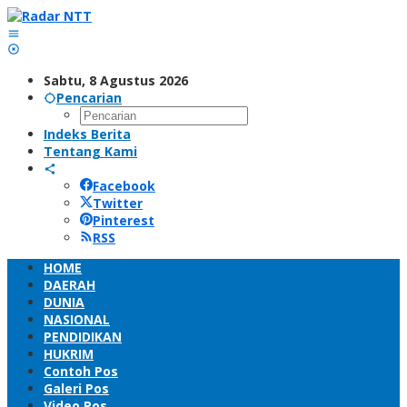
Lewati
ke
konten
Sabtu, 8 Agustus 2026
Pencarian
Indeks Berita
Tentang Kami
Facebook
Twitter
Pinterest
RSS
HOME
DAERAH
DUNIA
NASIONAL
PENDIDIKAN
HUKRIM
Contoh Pos
Galeri Pos
Video Pos