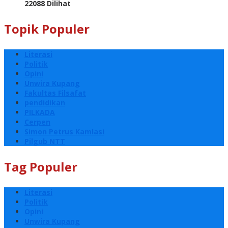
22088 Dilihat
Topik Populer
Literasi
Politik
Opini
Unwira Kupang
Fakultas Filsafat
pendidikan
PILKADA
Cerpen
Simon Petrus Kamlasi
Pilgub NTT
Tag Populer
Literasi
Politik
Opini
Unwira Kupang