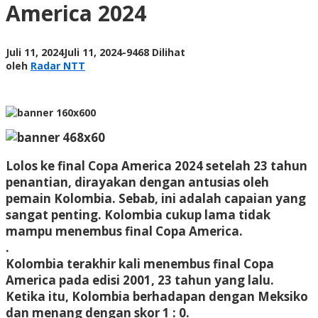
America 2024
America
2024
oleh
Juli 11, 2024
Juli 11, 2024
-
9468 Dilihat
Radar
oleh
Radar NTT
NTT
Lolos ke final Copa America 2024 setelah 23 tahun
penantian, dirayakan dengan antusias oleh
pemain Kolombia. Sebab, ini adalah capaian yang
sangat penting. Kolombia cukup lama tidak
mampu menembus final Copa America.
.
Kolombia terakhir kali menembus final Copa
America pada edisi 2001, 23 tahun yang lalu.
Ketika itu, Kolombia berhadapan dengan Meksiko
dan menang dengan skor 1 : 0.