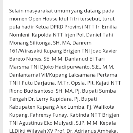
Selain masyarakat umum yang datang pada
momen Open House Idul Fitri tersebut, turut
pula hadir Ketua DPRD Provinsi NTT Ir. Emilia
Nomleni, Kapolda NTT Irjen Pol. Daniel Tahi
Monang Silitonga, SH. MA, Danrem
161/Wirasakti Kupang Brigjen TNI Joao Xavier
Bareto Nunes, SE. M.M, Danlanud El Tari
Marsma TNI Djoko Hadipurwanto, S.E., M.M,
Danlantamal VII/Kupang Laksamana Pertama
TNI I Putu Darjatna, M.Tr. Opsla, Plt. Kajati NTT
Riono Budisantoso, SH, MA, Pj. Bupati Sumba
Tengah Dr. Lerry Rupidara, Pj. Bupati
Kabupaten Kupang Alex Lumba, Pj. Walikota
Kupang, Fahrensy Funay, Kabinda NTT Brigjen
TNI Agustinus Eko Mulyadi, S.IP, M.M, Kepala
LLDikti Wilayah XV Prof. Dr. Adrianus Amheka,