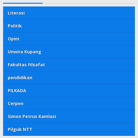
Literasi
Politik
Opini
Unwira Kupang
Fakultas Filsafat
pendidikan
PILKADA
Cerpen
Simon Petrus Kamlasi
Pilgub NTT