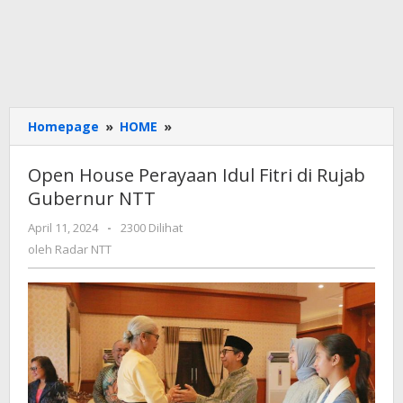
Open
Homepage
»
HOME
»
House
Perayaan
Open House Perayaan Idul Fitri di Rujab
Idul
Gubernur NTT
Fitri
di
oleh
April 11, 2024
-
2300 Dilihat
Rujab
Radar
oleh
Radar NTT
Gubernur
NTT
NTT