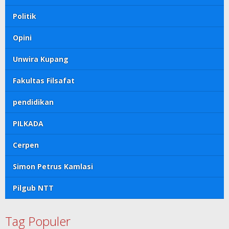
Politik
Opini
Unwira Kupang
Fakultas Filsafat
pendidikan
PILKADA
Cerpen
Simon Petrus Kamlasi
Pilgub NTT
Tag Populer