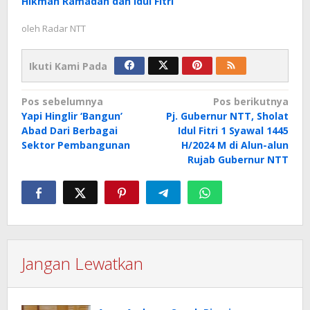
Hikmah Ramadan dan Idul Fitri
oleh
Radar NTT
Ikuti Kami Pada
Navigasi
Pos sebelumnya
Pos berikutnya
Yapi Hinglir ‘Bangun’
Pj. Gubernur NTT, Sholat
pos
Abad Dari Berbagai
Idul Fitri 1 Syawal 1445
Sektor Pembangunan
H/2024 M di Alun-alun
Rujab Gubernur NTT
Jangan Lewatkan