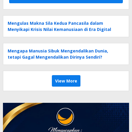
Mengulas Makna Sila Kedua Pancasila dalam
Menyikapi Krisis Nilai Kemanusiaan di Era Digital
Mengapa Manusia Sibuk Mengendalikan Dunia,
tetapi Gagal Mengendalikan Dirinya Sendiri?
View More