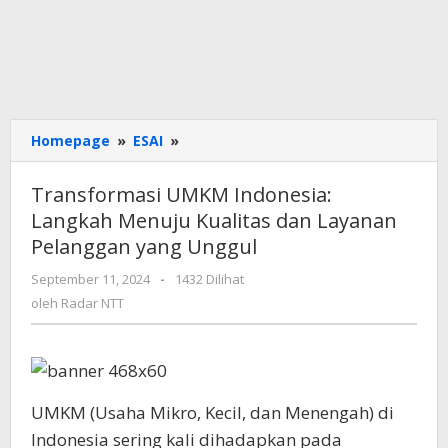
Transformasi
Homepage
»
ESAI
»
UMKM
Indonesia:
Transformasi UMKM Indonesia:
Langkah
Langkah Menuju Kualitas dan Layanan
Menuju
Pelanggan yang Unggul
Kualitas
dan
oleh
September 11, 2024
-
1432 Dilihat
Layanan
Radar
oleh
Radar NTT
Pelanggan
NTT
yang
Unggul
UMKM (Usaha Mikro, Kecil, dan Menengah) di
Indonesia sering kali dihadapkan pada