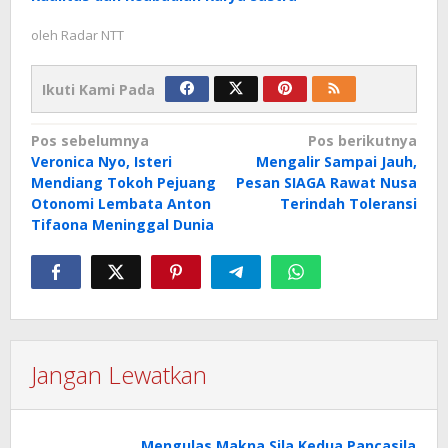
oleh
Radar NTT
Ikuti Kami Pada
Navigasi
Pos sebelumnya
Pos berikutnya
Veronica Nyo, Isteri
Mengalir Sampai Jauh,
pos
Mendiang Tokoh Pejuang
Pesan SIAGA Rawat Nusa
Otonomi Lembata Anton
Terindah Toleransi
Tifaona Meninggal Dunia
Jangan Lewatkan
Mengulas Makna Sila Kedua Pancasila