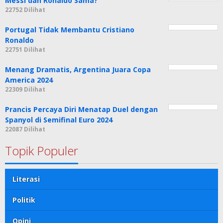
Messi dan Ronaldo Sama?
22752 Dilihat
Portugal Tidak Membantu Cristiano
Ronaldo
22751 Dilihat
Menang Dramatis, Argentina Juara Copa
America 2024
22309 Dilihat
Prancis Percaya Diri Menatap Duel dengan
Spanyol di Semifinal Euro 2024
22087 Dilihat
Topik Populer
Literasi
Politik
Opini