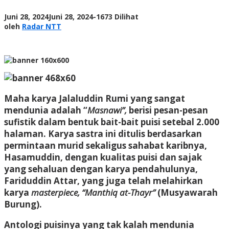
oleh
Juni 28, 2024
Juni 28, 2024
-
1673 Dilihat
Radar
oleh
Radar NTT
NTT
Maha karya Jalaluddin Rumi yang sangat
mendunia adalah “
Masnawi”,
berisi pesan-pesan
sufistik dalam bentuk bait-bait puisi setebal 2.000
halaman. Karya sastra ini ditulis berdasarkan
permintaan murid sekaligus sahabat karibnya,
Hasamuddin, dengan kualitas puisi dan sajak
yang sehaluan dengan karya pendahulunya,
Fariduddin Attar, yang juga telah melahirkan
karya
masterpiece,
“Manthiq at-Thayr”
(Musyawarah
Burung).
Antologi puisinya yang tak kalah mendunia