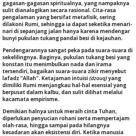
gagasan-gagasan spiritualnya, yang nampaknya
sulit dianalogikan secara rasional. Cita-rasa
pengalaman yang bersifat metafisik, sering
dilakoni Rumi, sehingga ia dapat seketika menari-
nari di sepanjang jalan hanya karena mendengar
bunyi pukulan tukang pandai besi di kejauhan.
Pendengarannya sangat peka pada suara-suara di
sekelilingnya. Baginya, pukulan tukang besi yang
konstan itu menimbulkan nada dan irama
tersendiri, bagaikan suara-suara zikir menyebut
lafadz “Allah”. Ketajaman intuisi
(dzauq)
yang
dimiliki Rumi menjangkau hal-hal esensial yang
berpusat dalam kalbu, dan sulit dilihat melalui
kacamata empirisme.
Demikian halnya untuk meraih cinta Tuhan,
diperlukan penyucian rohani serta mempertajam
olah-rasa, hingga sampai pada hilangnya
kesadaran akan eksistensi diri. Ketika manusia