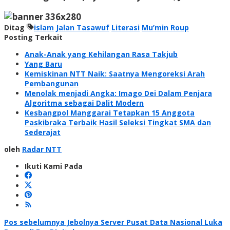
Ditag
islam
Jalan Tasawuf
Literasi
Mu’min Roup
Posting Terkait
Anak-Anak yang Kehilangan Rasa Takjub
Yang Baru
Kemiskinan NTT Naik: Saatnya Mengoreksi Arah
Pembangunan
Menolak menjadi Angka: Imago Dei Dalam Penjara
Algoritma sebagai Dalit Modern
Kesbangpol Manggarai Tetapkan 15 Anggota
Paskibraka Terbaik Hasil Seleksi Tingkat SMA dan
Sederajat
oleh
Radar NTT
Ikuti Kami Pada
Navigasi
Pos sebelumnya
Jebolnya Server Pusat Data Nasional Luka