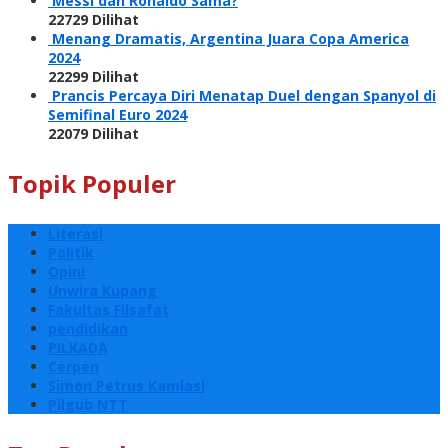
Messi dan Ronaldo Sama?
22729 Dilihat
Menang Dramatis, Argentina Juara Copa America
2024
22299 Dilihat
Prancis Percaya Diri Menatap Duel dengan Spanyol di
Semifinal Euro 2024
22079 Dilihat
Topik Populer
Literasi
Politik
Opini
Unwira Kupang
Fakultas Filsafat
pendidikan
PILKADA
Cerpen
Simon Petrus Kamlasi
Pilgub NTT