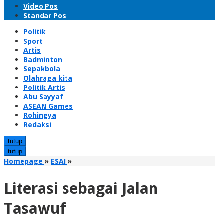
Video Pos
Standar Pos
Politik
Sport
Artis
Badminton
Sepakbola
Olahraga kita
Politik Artis
Abu Sayyaf
ASEAN Games
Rohingya
Redaksi
tutup
tutup
Literasi
Homepage
»
ESAI
»
sebagai
Jalan
Literasi sebagai Jalan
Tasawuf
Tasawuf