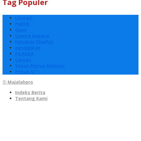
Tag Populer
Literasi
Politik
Opini
Unwira Kupang
Fakultas Filsafat
pendidikan
PILKADA
Cerpen
Simon Petrus Kamlasi
Pilgub NTT
© Majalahpro
Indeks Berita
Tentang Kami