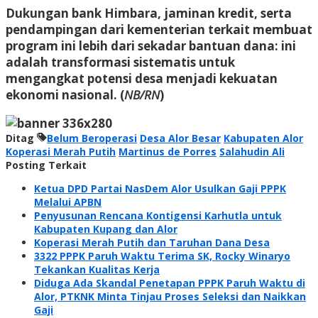
Dukungan bank Himbara, jaminan kredit, serta
pendampingan dari kementerian terkait membuat
program ini lebih dari sekadar bantuan dana: ini
adalah transformasi sistematis untuk
mengangkat potensi desa menjadi kekuatan
ekonomi nasional. (
NB/RN
)
Ditag
Belum Beroperasi
Desa Alor Besar
Kabupaten Alor
Koperasi Merah Putih
Martinus de Porres
Salahudin Ali
Posting Terkait
Ketua DPD Partai NasDem Alor Usulkan Gaji PPPK
Melalui APBN
Penyusunan Rencana Kontigensi Karhutla untuk
Kabupaten Kupang dan Alor
Koperasi Merah Putih dan Taruhan Dana Desa
3322 PPPK Paruh Waktu Terima SK, Rocky Winaryo
Tekankan Kualitas Kerja
Diduga Ada Skandal Penetapan PPPK Paruh Waktu di
Alor, PTKNK Minta Tinjau Proses Seleksi dan Naikkan
Gaji