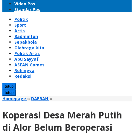
Video Pos
Standar Pos
Politik
Sport
Artis
Badminton
Sepakbola
Olahraga kita
Politik Artis
Abu Sayyaf
ASEAN Games
Rohingya
Redaksi
tutup
tutup
Koperasi
Homepage
»
DAERAH
»
Desa
Merah
Koperasi Desa Merah Putih
Putih
di
di Alor Belum Beroperasi
Alor
Belum