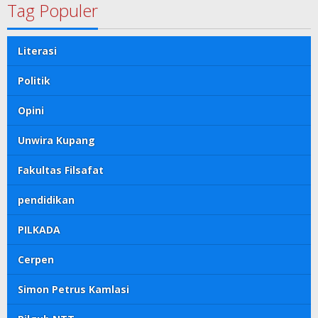
Tag Populer
Literasi
Politik
Opini
Unwira Kupang
Fakultas Filsafat
pendidikan
PILKADA
Cerpen
Simon Petrus Kamlasi