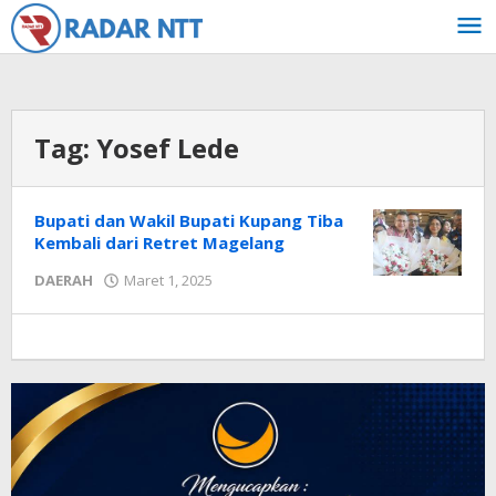
Lewati
ke
konten
Tag:
Yosef Lede
Bupati dan Wakil Bupati Kupang Tiba
Kembali dari Retret Magelang
oleh
DAERAH
Maret 1, 2025
Radar
NTT