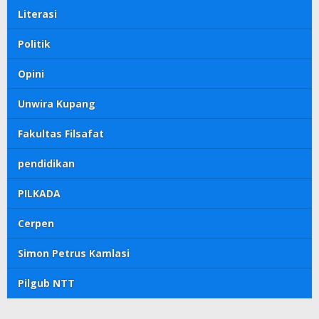
Literasi
Politik
Opini
Unwira Kupang
Fakultas Filsafat
pendidikan
PILKADA
Cerpen
Simon Petrus Kamlasi
Pilgub NTT