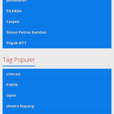
pendidikan
PILKADA
Cerpen
Simon Petrus Kamlasi
Pilgub NTT
Tag Populer
Literasi
Politik
Opini
Unwira Kupang