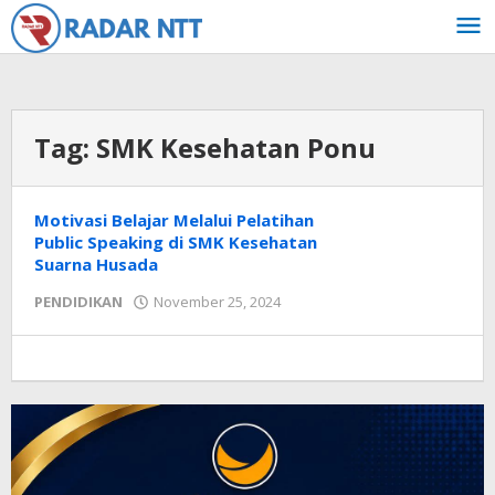
Lewati
ke
konten
Tag:
SMK Kesehatan Ponu
Motivasi Belajar Melalui Pelatihan
Public Speaking di SMK Kesehatan
Suarna Husada
oleh
PENDIDIKAN
November 25, 2024
Radar
NTT