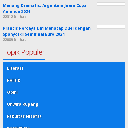
Menang Dramatis, Argentina Juara Copa
America 2024
22312 Dilihat
Prancis Percaya Diri Menatap Duel dengan
Spanyol di Semifinal Euro 2024
22089 Dilihat
Topik Populer
Literasi
Politik
Opini
Unwira Kupang
Fakultas Filsafat