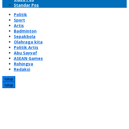
Standar Pos
Politik
Sport
Artis
Badminton
Sepakbola
Olahraga kita
Politik Artis
Abu Sayyaf
ASEAN Games
Rohingya
Redaksi
tutup
tutup