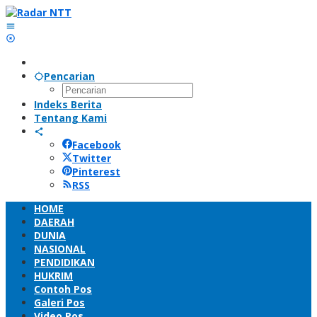
Lewati
ke
konten
Pencarian
Indeks Berita
Tentang Kami
Facebook
Twitter
Pinterest
RSS
HOME
DAERAH
DUNIA
NASIONAL
PENDIDIKAN
HUKRIM
Contoh Pos
Galeri Pos
Video Pos