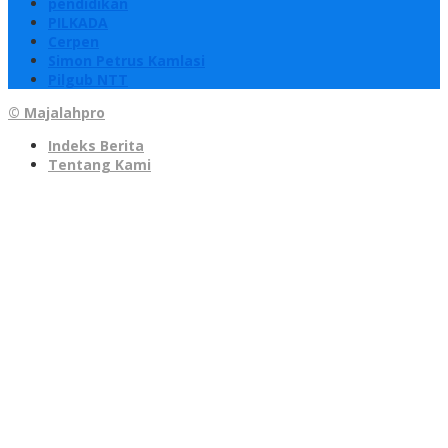
pendidikan
PILKADA
Cerpen
Simon Petrus Kamlasi
Pilgub NTT
© Majalahpro
Indeks Berita
Tentang Kami