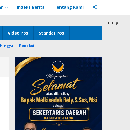
an
Indeks Berita
Tentang Kami
tutup
Video Pos
Standar Pos
hingya
Redaksi