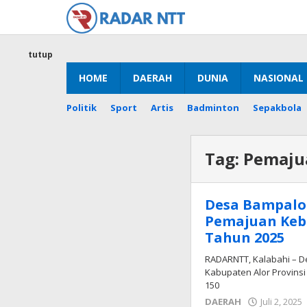
Lewati
ke
konten
tutup
HOME
DAERAH
DUNIA
NASIONAL
Politik
Sport
Artis
Badminton
Sepakbola
Tag:
Pemaju
Desa Bampalol
Pemajuan Keb
Tahun 2025
RADARNTT, Kalabahi – D
Kabupaten Alor Provinsi
150
DAERAH
Juli 2, 2025