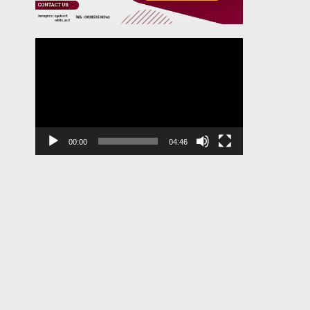
Pemutar
Video
00:00
04:46