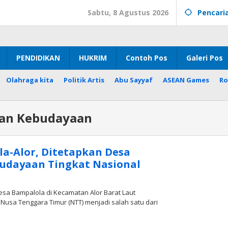
Sabtu, 8 Agustus 2026
Pencari
PENDIDIKAN
HUKRIM
Contoh Pos
Galeri Pos
Olahraga kita
Politik Artis
Abu Sayyaf
ASEAN Games
Ro
an Kebudayaan
a-Alor, Ditetapkan Desa
udayaan Tingkat Nasional
esa Bampalola di Kecamatan Alor Barat Laut
 Nusa Tenggara Timur (NTT) menjadi salah satu dari
oleh