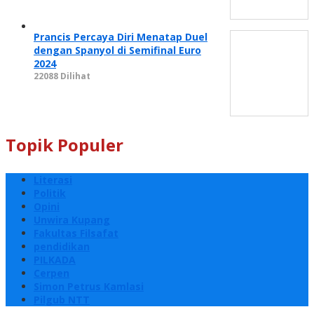
Prancis Percaya Diri Menatap Duel
dengan Spanyol di Semifinal Euro
2024
22088 Dilihat
Topik Populer
Literasi
Politik
Opini
Unwira Kupang
Fakultas Filsafat
pendidikan
PILKADA
Cerpen
Simon Petrus Kamlasi
Pilgub NTT