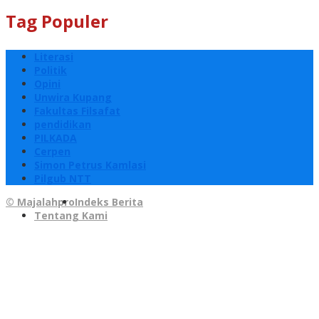
Tag Populer
Literasi
Politik
Opini
Unwira Kupang
Fakultas Filsafat
pendidikan
PILKADA
Cerpen
Simon Petrus Kamlasi
Pilgub NTT
© Majalahpro
Indeks Berita
Tentang Kami