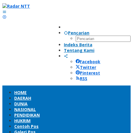
Lewati
ke
konten
Pencarian
Indeks Berita
Tentang Kami
Facebook
Twitter
Pinterest
RSS
HOME
DAERAH
DUNIA
NASIONAL
PENDIDIKAN
HUKRIM
Contoh Pos
Galeri Pos