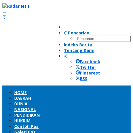
Lewati
ke
konten
Pencarian
Indeks Berita
Tentang Kami
Facebook
Twitter
Pinterest
RSS
HOME
DAERAH
DUNIA
NASIONAL
PENDIDIKAN
HUKRIM
Contoh Pos
Galeri Pos