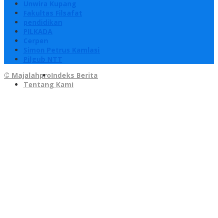
Unwira Kupang
Fakultas Filsafat
pendidikan
PILKADA
Cerpen
Simon Petrus Kamlasi
Pilgub NTT
© Majalahpro
Indeks Berita
Tentang Kami