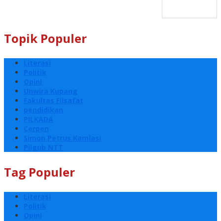
Topik Populer
Literasi
Politik
Opini
Unwira Kupang
Fakultas Filsafat
pendidikan
PILKADA
Cerpen
Simon Petrus Kamlasi
Pilgub NTT
Tag Populer
Literasi
Politik
Opini