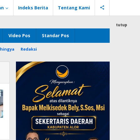
an
Indeks Berita
Tentang Kami
tutup
Video Pos
Standar Pos
hingya
Redaksi