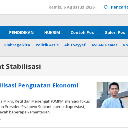
Kamis, 6 Agustus 2026
Pencari
PENDIDIKAN
HUKRIM
Contoh Pos
Galeri Pos
Olahraga kita
Politik Artis
Abu Sayyaf
ASEAN Games
Ro
 Stabilisasi
lisasi Penguatan Ekonomi
a Mikro, Kecil dan Menengah (UMKM) menjadi fokus
an Presiden Prabowo Subianto perlu diapresiasi,
ecah beberapa kementerian
oleh
5
Radar