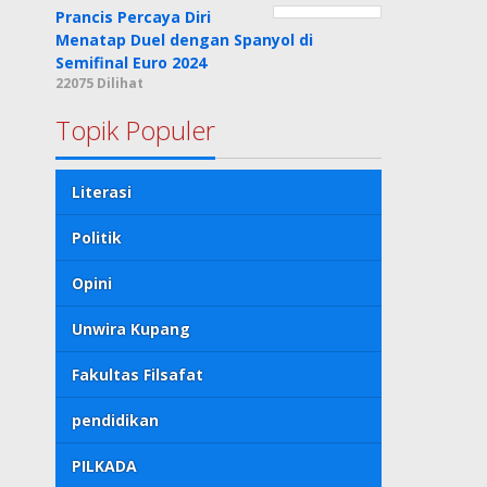
Prancis Percaya Diri
Menatap Duel dengan Spanyol di
Semifinal Euro 2024
22075 Dilihat
Topik Populer
Literasi
Politik
Opini
Unwira Kupang
Fakultas Filsafat
pendidikan
PILKADA