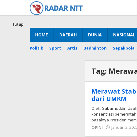
Lewati
ke
konten
tutup
HOME
DAERAH
DUNIA
NASIONAL
Politik
Sport
Artis
Badminton
Sepakbola
Tag:
Merawat
Merawat Stabi
dari UMKM
Oleh: Sabarnuddin Usah
konsentrasi pemerintah
pasalnya Presiden mem
OPINI
Januari 2, 202