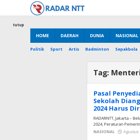
Lewati
ke
konten
tutup
HOME
DAERAH
DUNIA
NASIONAL
Politik
Sport
Artis
Badminton
Sepakbola
Tag:
Menter
Pasal Penyedi
Sekolah Dian
2024 Harus Dir
RADARNTT, Jakarta – Bel
2024, Peraturan Pemerin
NASIONAL
Agustus 