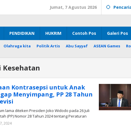
Jumat, 7 Agustus 2026
Pencari
PENDIDIKAN
HUKRIM
Contoh Pos
Galeri Pos
Olahraga kita
Politik Artis
Abu Sayyaf
ASEAN Games
Ro
i Kesehatan
aan Kontrasepsi untuk Anak
ggap Menyimpang, PP 28 Tahun
evisi
um lama diteken Presiden Joko Widodo pada 26 Juli
tah (PP) Nomor 28 Tahun 2024 tentang Peraturan
oleh
7, 2024
Radar