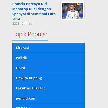
Prancis Percaya Diri
Menatap Duel dengan
Spanyol di Semifinal Euro
2024
22081 Dilihat
Topik Populer
Literasi
Politik
Opini
Unwira Kupang
Fakultas Filsafat
pendidikan