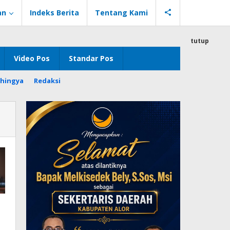
an
Indeks Berita
Tentang Kami
tutup
Video Pos
Standar Pos
hingya
Redaksi