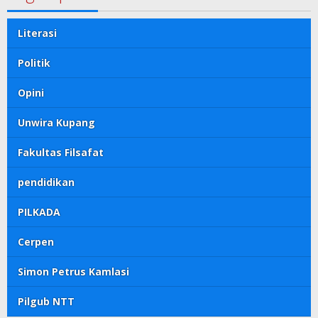
Literasi
Politik
Opini
Unwira Kupang
Fakultas Filsafat
pendidikan
PILKADA
Cerpen
Simon Petrus Kamlasi
Pilgub NTT