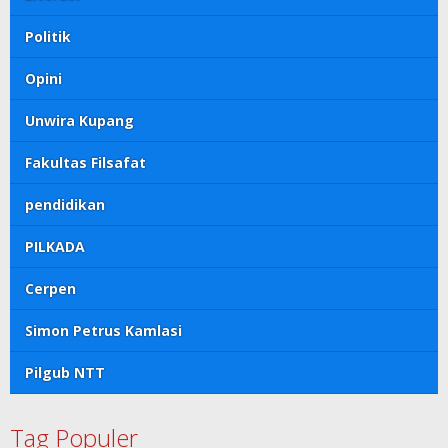
Politik
Opini
Unwira Kupang
Fakultas Filsafat
pendidikan
PILKADA
Cerpen
Simon Petrus Kamlasi
Pilgub NTT
Tag Populer