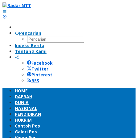
Lewati
ke
konten
Pencarian
Indeks Berita
Tentang Kami
Facebook
Twitter
Pinterest
RSS
HOME
DAERAH
DUNIA
NASIONAL
PENDIDIKAN
HUKRIM
Contoh Pos
Galeri Pos
Video Pos