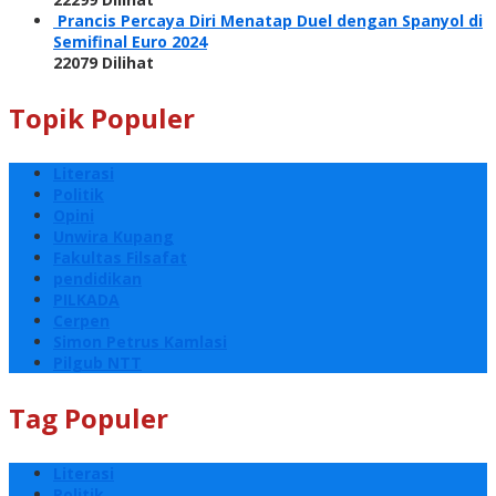
Prancis Percaya Diri Menatap Duel dengan Spanyol di
Semifinal Euro 2024
22079 Dilihat
Topik Populer
Literasi
Politik
Opini
Unwira Kupang
Fakultas Filsafat
pendidikan
PILKADA
Cerpen
Simon Petrus Kamlasi
Pilgub NTT
Tag Populer
Literasi
Politik