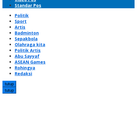
Standar Pos
Politik
Sport
Artis
Badminton
Sepakbola
Olahraga kita
Politik Artis
Abu Sayyaf
ASEAN Games
Rohingya
Redaksi
tutup
tutup