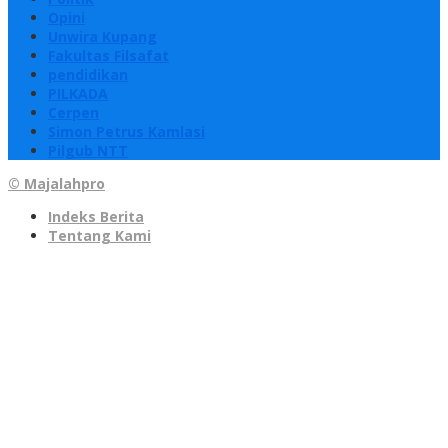
Opini
Unwira Kupang
Fakultas Filsafat
pendidikan
PILKADA
Cerpen
Simon Petrus Kamlasi
Pilgub NTT
© Majalahpro
Indeks Berita
Tentang Kami