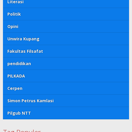
Literasi
Politik
Opini
Unwira Kupang
Fakultas Filsafat
pendidikan
PILKADA
Cerpen
Simon Petrus Kamlasi
Pilgub NTT