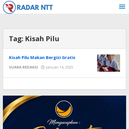
Lewati
ke
konten
Tag:
Kisah Pilu
Kisah Pilu Makan Bergizi Gratis
oleh
SUARA REDAKSI
Januari 14, 2025
Radar
NTT