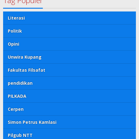
Tag Populer
Literasi
Politik
Opini
Unwira Kupang
Fakultas Filsafat
pendidikan
PILKADA
Cerpen
Simon Petrus Kamlasi
Pilgub NTT