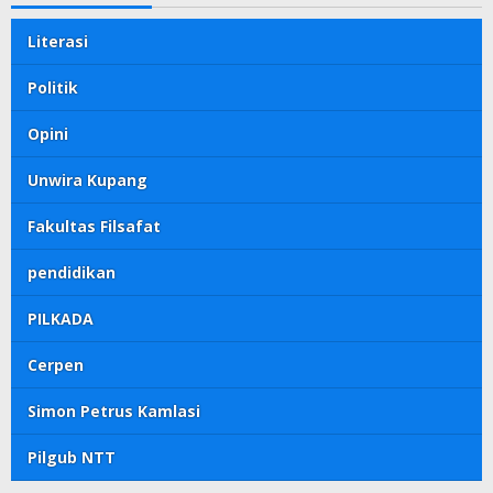
Literasi
Politik
Opini
Unwira Kupang
Fakultas Filsafat
pendidikan
PILKADA
Cerpen
Simon Petrus Kamlasi
Pilgub NTT