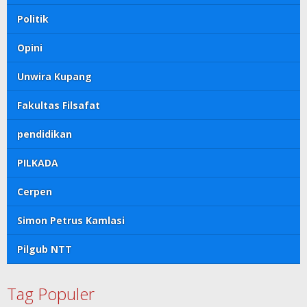
Politik
Opini
Unwira Kupang
Fakultas Filsafat
pendidikan
PILKADA
Cerpen
Simon Petrus Kamlasi
Pilgub NTT
Tag Populer