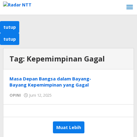
Lewati
ke
konten
tutup
tutup
Tag:
Kepemimpinan Gagal
Masa Depan Bangsa dalam Bayang-
Bayang Kepemimpinan yang Gagal
oleh
OPINI
Juni 12, 2025
Radar
NTT
Muat Lebih