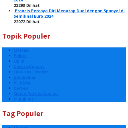
22293 Dilihat
Prancis Percaya Diri Menatap Duel dengan Spanyol di
Semifinal Euro 2024
22072 Dilihat
Topik Populer
Literasi
Politik
Opini
Unwira Kupang
Fakultas Filsafat
pendidikan
PILKADA
Cerpen
Simon Petrus Kamlasi
Pilgub NTT
Tag Populer
Literasi