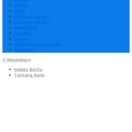
Politik
Opini
Unwira Kupang
Fakultas Filsafat
pendidikan
PILKADA
Cerpen
Simon Petrus Kamlasi
Pilgub NTT
© Majalahpro
Indeks Berita
Tentang Kami