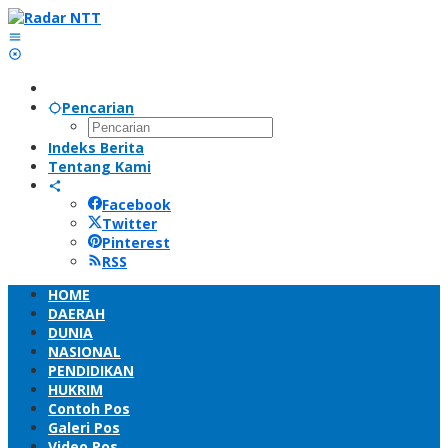
Lewati
ke
konten
Pencarian
Indeks Berita
Tentang Kami
Facebook
Twitter
Pinterest
RSS
HOME
DAERAH
DUNIA
NASIONAL
PENDIDIKAN
HUKRIM
Contoh Pos
Galeri Pos
Video Pos