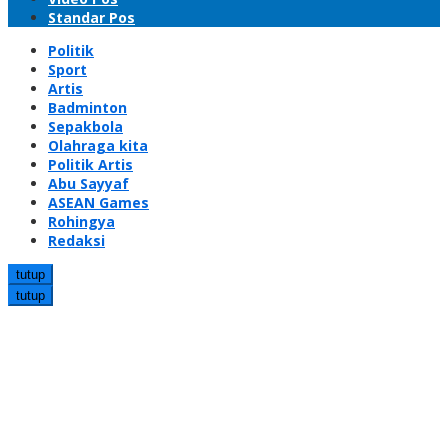
Standar Pos
Politik
Sport
Artis
Badminton
Sepakbola
Olahraga kita
Politik Artis
Abu Sayyaf
ASEAN Games
Rohingya
Redaksi
tutup
tutup