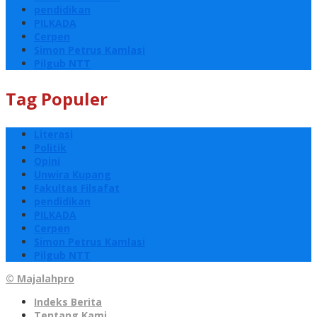
pendidikan
PILKADA
Cerpen
Simon Petrus Kamlasi
Pilgub NTT
Tag Populer
Literasi
Politik
Opini
Unwira Kupang
Fakultas Filsafat
pendidikan
PILKADA
Cerpen
Simon Petrus Kamlasi
Pilgub NTT
© Majalahpro
Indeks Berita
Tentang Kami