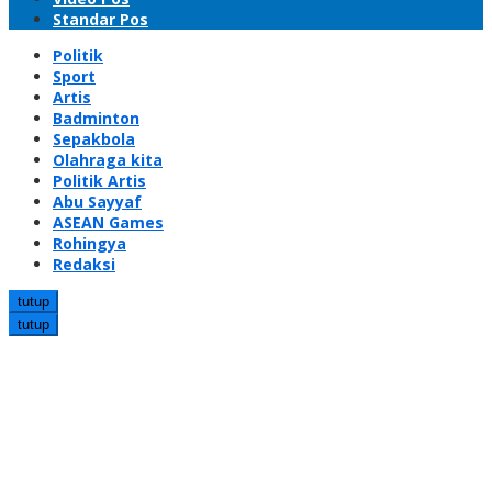
Standar Pos
Politik
Sport
Artis
Badminton
Sepakbola
Olahraga kita
Politik Artis
Abu Sayyaf
ASEAN Games
Rohingya
Redaksi
tutup
tutup