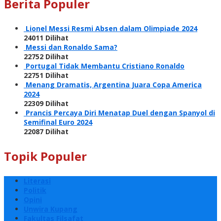
Berita Populer
Lionel Messi Resmi Absen dalam Olimpiade 2024
24011 Dilihat
Messi dan Ronaldo Sama?
22752 Dilihat
Portugal Tidak Membantu Cristiano Ronaldo
22751 Dilihat
Menang Dramatis, Argentina Juara Copa America
2024
22309 Dilihat
Prancis Percaya Diri Menatap Duel dengan Spanyol di
Semifinal Euro 2024
22087 Dilihat
Topik Populer
Literasi
Politik
Opini
Unwira Kupang
Fakultas Filsafat