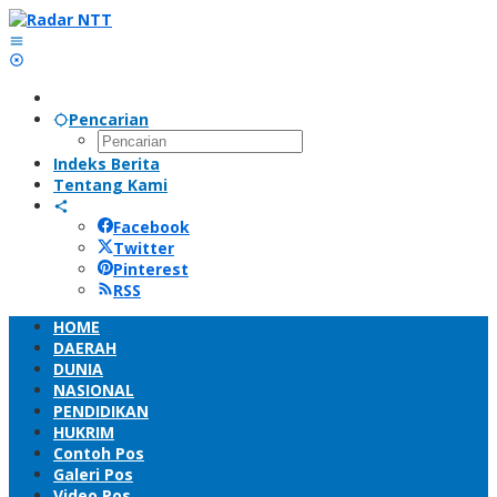
Lewati
ke
konten
Pencarian
Indeks Berita
Tentang Kami
Facebook
Twitter
Pinterest
RSS
HOME
DAERAH
DUNIA
NASIONAL
PENDIDIKAN
HUKRIM
Contoh Pos
Galeri Pos
Video Pos