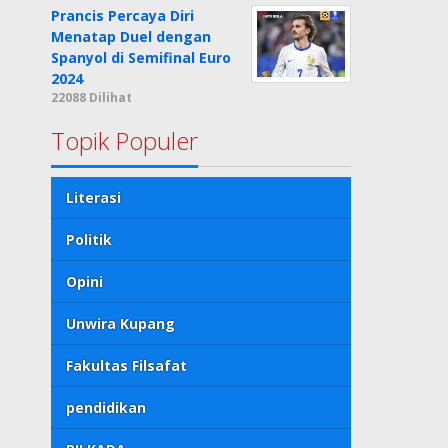
Prancis Percaya Diri
Menatap Duel dengan
Spanyol di Semifinal Euro
2024
22088 Dilihat
Topik Populer
Literasi
Politik
Opini
Unwira Kupang
Fakultas Filsafat
pendidikan