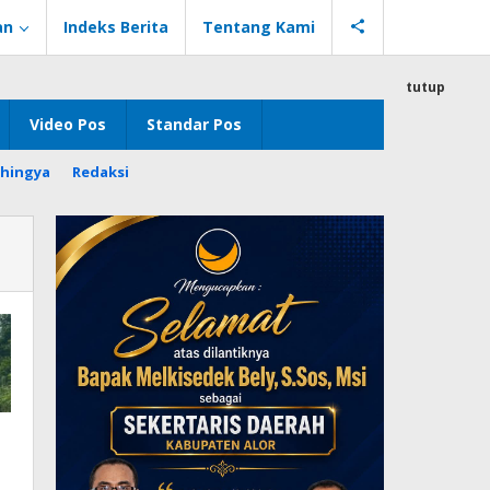
an
Indeks Berita
Tentang Kami
tutup
Video Pos
Standar Pos
hingya
Redaksi