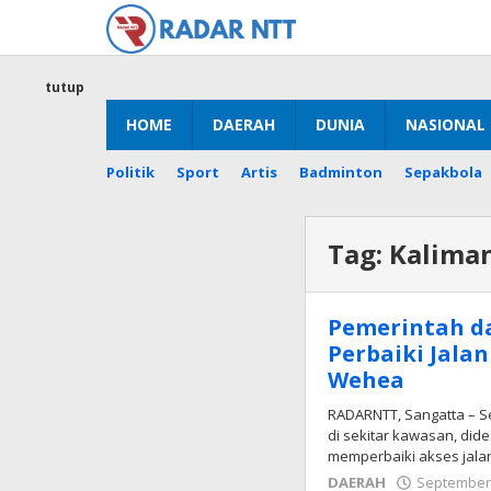
Lewati
ke
konten
tutup
HOME
DAERAH
DUNIA
NASIONAL
Politik
Sport
Artis
Badminton
Sepakbola
Tag:
Kalima
Pemerintah d
Perbaiki Jala
Wehea
RADARNTT, Sangatta – 
di sekitar kawasan, did
memperbaiki akses jala
DAERAH
September 