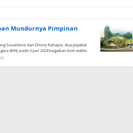
Radar
NTT
ban Mundurnya Pimpinan
ang Susantono dan Dhony Rahajoe, dua pejabat
Negara (IKN), pada 3 Juni 2024 bagaikan bom waktu
oleh
024
Radar
NTT