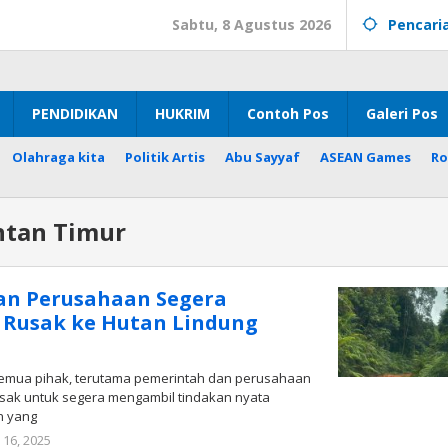
Sabtu, 8 Agustus 2026
Pencari
PENDIDIKAN
HUKRIM
Contoh Pos
Galeri Pos
Olahraga kita
Politik Artis
Abu Sayyaf
ASEAN Games
Ro
ntan Timur
an Perusahaan Segera
n Rusak ke Hutan Lindung
Semua pihak, terutama pemerintah dan perusahaan
esak untuk segera mengambil tindakan nyata
n yang
oleh
16, 2025