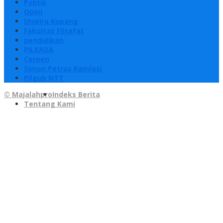
Politik
Opini
Unwira Kupang
Fakultas Filsafat
pendidikan
PILKADA
Cerpen
Simon Petrus Kamlasi
Pilgub NTT
© Majalahpro
Indeks Berita
Tentang Kami