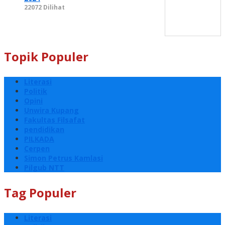
22072 Dilihat
Topik Populer
Literasi
Politik
Opini
Unwira Kupang
Fakultas Filsafat
pendidikan
PILKADA
Cerpen
Simon Petrus Kamlasi
Pilgub NTT
Tag Populer
Literasi