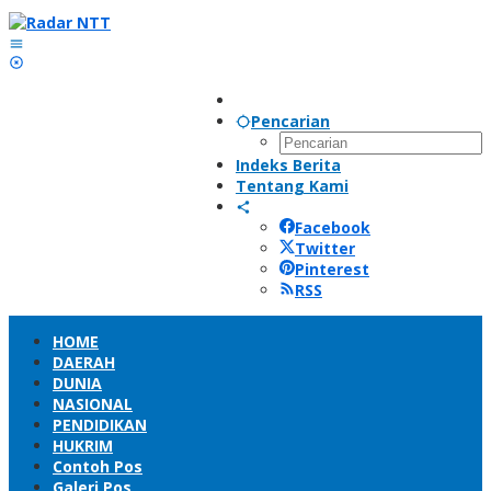
Lewati
ke
konten
Pencarian
Indeks Berita
Tentang Kami
Facebook
Twitter
Pinterest
RSS
HOME
DAERAH
DUNIA
NASIONAL
PENDIDIKAN
HUKRIM
Contoh Pos
Galeri Pos