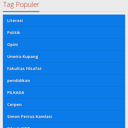
Tag Populer
Literasi
Politik
Opini
Unwira Kupang
Fakultas Filsafat
pendidikan
PILKADA
Cerpen
Simon Petrus Kamlasi