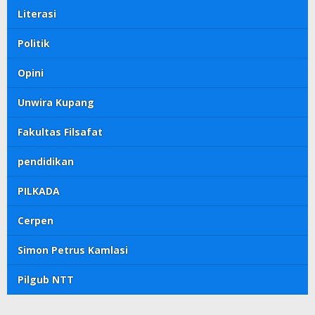
Literasi
Politik
Opini
Unwira Kupang
Fakultas Filsafat
pendidikan
PILKADA
Cerpen
Simon Petrus Kamlasi
Pilgub NTT