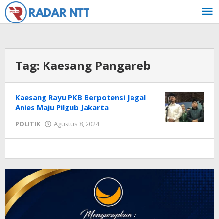
Lewati
ke
konten
Tag:
Kaesang Pangareb
Kaesang Rayu PKB Berpotensi Jegal
Anies Maju Pilgub Jakarta
oleh
POLITIK
Agustus 8, 2024
Radar
NTT