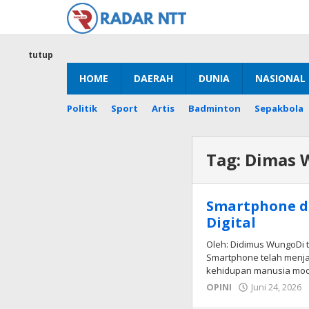
Lewati
ke
konten
tutup
HOME
DAERAH
DUNIA
NASIONAL
Politik
Sport
Artis
Badminton
Sepakbola
Tag:
Dimas 
Smartphone d
Digital
Oleh: Didimus Wungo​Di
Smartphone telah menjad
kehidupan manusia moder
OPINI
Juni 24, 2026