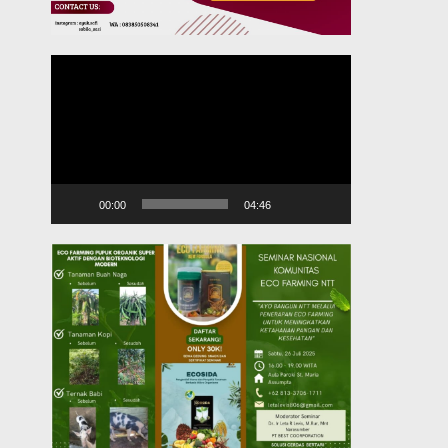
Pemutar
Video
00:00
04:46