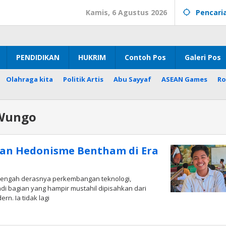
Kamis, 6 Agustus 2026
Pencari
PENDIDIKAN
HUKRIM
Contoh Pos
Galeri Pos
Olahraga kita
Politik Artis
Abu Sayyaf
ASEAN Games
Ro
Wungo
an Hedonisme Bentham di Era
 tengah derasnya perkembangan teknologi,
i bagian yang hampir mustahil dipisahkan dari
n. Ia tidak lagi
oleh
Radar