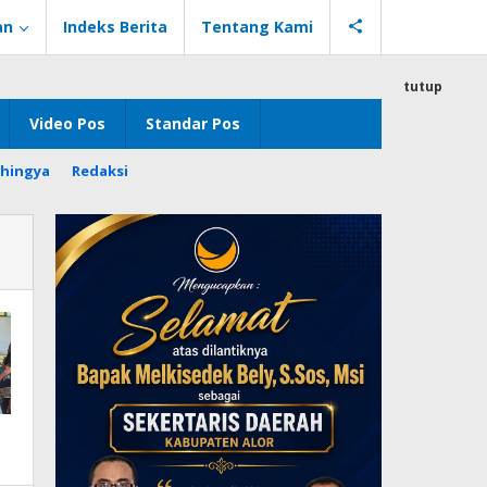
an
Indeks Berita
Tentang Kami
tutup
Video Pos
Standar Pos
hingya
Redaksi