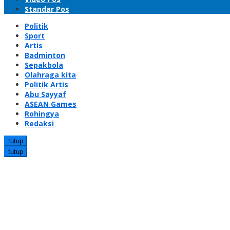
Standar Pos
Politik
Sport
Artis
Badminton
Sepakbola
Olahraga kita
Politik Artis
Abu Sayyaf
ASEAN Games
Rohingya
Redaksi
tutup
tutup