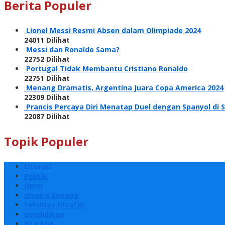
Berita Populer
Lionel Messi Resmi Absen dalam Olimpiade 2024
24011 Dilihat
Messi dan Ronaldo Sama?
22752 Dilihat
Portugal Tidak Membantu Cristiano Ronaldo
22751 Dilihat
Menang Dramatis, Argentina Juara Copa America 2024
22309 Dilihat
Prancis Percaya Diri Menatap Duel dengan Spanyol di S
22087 Dilihat
Topik Populer
Literasi
Politik
Opini
Unwira Kupang
Fakultas Filsafat
pendidikan
PILKADA