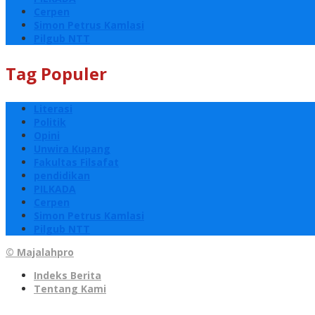
Cerpen
Simon Petrus Kamlasi
Pilgub NTT
Tag Populer
Literasi
Politik
Opini
Unwira Kupang
Fakultas Filsafat
pendidikan
PILKADA
Cerpen
Simon Petrus Kamlasi
Pilgub NTT
© Majalahpro
Indeks Berita
Tentang Kami