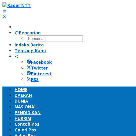
Lewati
ke
konten
Pencarian
Indeks Berita
Tentang Kami
Facebook
Twitter
Pinterest
RSS
HOME
DAERAH
DUNIA
NASIONAL
PENDIDIKAN
HUKRIM
Contoh Pos
Galeri Pos
Video Pos