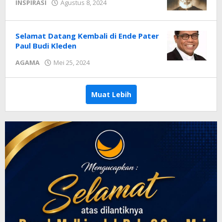
oleh
INSPIRASI
Agustus 8, 2024
Radar
NTT
Selamat Datang Kembali di Ende Pater
Paul Budi Kleden
oleh
AGAMA
Mei 25, 2024
Radar
NTT
Muat Lebih