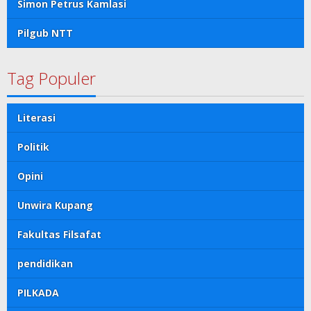
Simon Petrus Kamlasi
Pilgub NTT
Tag Populer
Literasi
Politik
Opini
Unwira Kupang
Fakultas Filsafat
pendidikan
PILKADA