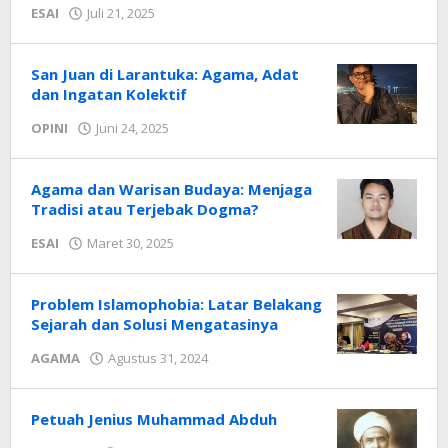
oleh
ESAI
Juli 21, 2025
Radar
NTT
San Juan di Larantuka: Agama, Adat
dan Ingatan Kolektif
oleh
OPINI
Juni 24, 2025
Radar
NTT
Agama dan Warisan Budaya: Menjaga
Tradisi atau Terjebak Dogma?
oleh
ESAI
Maret 30, 2025
Radar
NTT
Problem Islamophobia: Latar Belakang
Sejarah dan Solusi Mengatasinya
oleh
AGAMA
Agustus 31, 2024
Radar
NTT
Petuah Jenius Muhammad Abduh