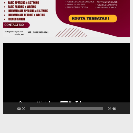
Pemutar
Video
00:00
04:46